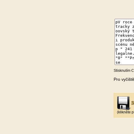
Stisknutím C
Pro vyčišt
S
(klikněte 