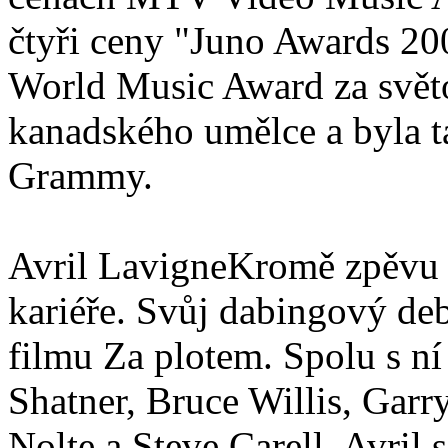
čtyři ceny "Juno Awards 20
World Music Award za svět
kanadského umělce a byla 
Grammy.
Avril LavigneKromě zpěvu s
kariéře. Svůj dabingový de
filmu Za plotem. Spolu s n
Shatner, Bruce Willis, Gar
Nolte a Steve Carell. Avril 