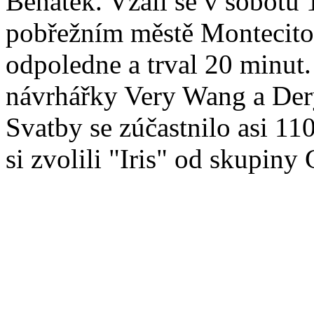
Benátek. Vzali se v sobotu
pobřežním městě Montecito.
odpoledne a trval 20 minut.
návrhářky Very Wang a Der
Svatby se zúčastnilo asi 110
si zvolili "Iris" od skupin