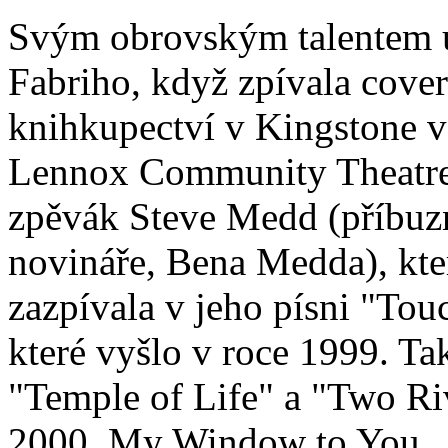
Svým obrovským talentem u
Fabriho, když zpívala cover
knihkupectví v Kingstone v
Lennox Community Theatre s
zpěvák Steve Medd (příbuz
novináře, Bena Medda), kter
zazpívala v jeho písni "Touc
které vyšlo v roce 1999. Tak
"Temple of Life" a "Two Riv
2000, My Window to You.