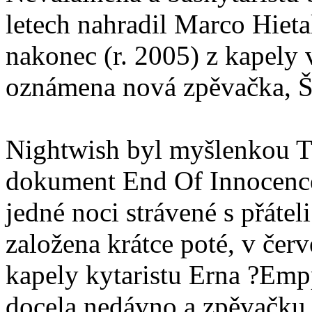
letech nahradil Marco Hietal
nakonec (r. 2005) z kapely
oznámena nová zpěvačka, Š
Nightwish byl myšlenkou T
dokument End Of Innocence)
jedné noci strávené s přátel
založena krátce poté, v čer
kapely kytaristu Erna ?Emp
docela nedávno a zpěvačku 