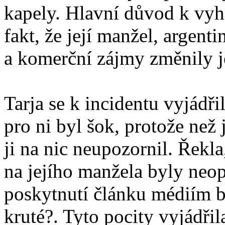
kapely. Hlavní důvod k vyh
fakt, že její manžel, argent
a komerční zájmy změnily je
Tarja se k incidentu vyjádři
pro ni byl šok, protože než 
ji na nic neupozornil. Řekl
na jejího manžela byly neo
poskytnutí článku médiím b
kruté?. Tyto pocity vyjádřil