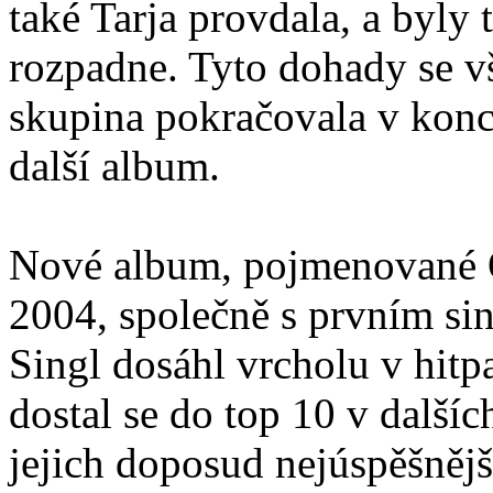
také Tarja provdala, a byly 
rozpadne. Tyto dohady se v
skupina pokračovala v konce
další album.
Nové album, pojmenované O
2004, společně s prvním si
Singl dosáhl vrcholu v hit
dostal se do top 10 v dalšíc
jejich doposud nejúspěšně