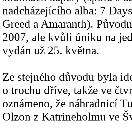
nadcházejícího alba: 7 Day
Greed a Amaranth). Původně
2007, ale kvůli úniku na je
vydán už 25. května.
Ze stejného důvodu byla id
o trochu dříve, takže ve čt
oznámeno, že náhradnicí Tur
Olzon z Katrineholmu ve Š