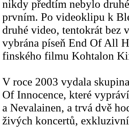
nikdy předtím nebylo druhé
prvním. Po videoklipu k Bl
druhé video, tentokrát bez 
vybrána píseň End Of All H
finského filmu Kohtalon Ki
V roce 2003 vydala skupin
Of Innocence, které vypráv
a Nevalainen, a trvá dvě ho
živých koncertů, exkluzivní