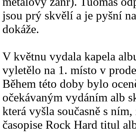
metalový žánr). Tuomas odpo
jsou prý skvělí a je pyšní n
dokáže.
V květnu vydala kapela alb
vyletělo na 1. místo v prode
Během této doby bylo ocen
očekávaným vydáním alb sk
která vyšla současně s ním
časopise Rock Hard titul a