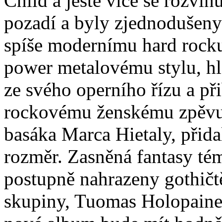
Child a ještě více se rozvin
pozadí a byly zjednodušeny
spíše modernímu hard rock
power metalovému stylu, hla
ze svého operního řízu a př
rockovému ženskému zpěvu
basáka Marca Hietaly, přida
rozměr. Zasněná fantasy tém
postupně nahrazeny gothičtě
skupiny, Tuomas Holopainen