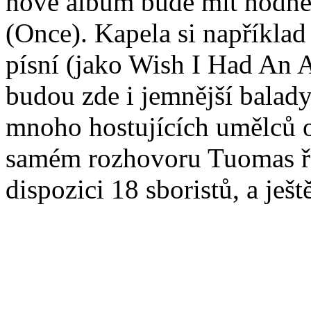
nové album bude mít hodně
(Once). Kapela si napříkla
písní (jako Wish I Had An A
budou zde i jemnější balad
mnoho hostujících umělců or
samém rozhovoru Tuomas řek
dispozici 18 sboristů, a ještě