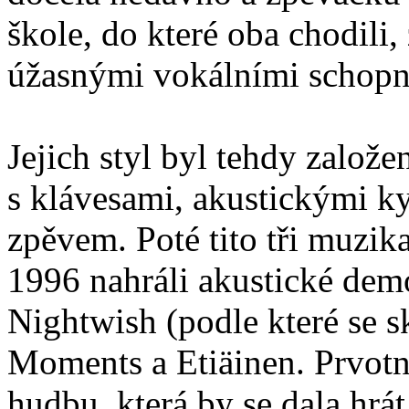
škole, do které oba chodil
úžasnými vokálními schopn
Jejich styl byl tehdy zalo
s klávesami, akustickými k
zpěvem. Poté tito tři muzik
1996 nahráli akustické demo
Nightwish (podle které se s
Moments a Etiäinen. Prvotn
hudbu, která by se dala hrá