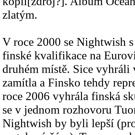
kopií[zdroj?]. Album Ocean
zlatým.
V roce 2000 se Nightwish s 
finské kvalifikace na Eurov
druhém místě. Sice vyhráli v
zamítla a Finsko tehdy rep
roce 2006 vyhrála finská sk
se v jednom rozhovoru Tuoma
Nightwish by byli lepší (pr