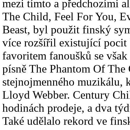
mezi tímto a předchozími al
The Child, Feel For You, E
Beast, byl použit finský sym
více rozšířil existující poc
favoritem fanoušků se však 
písně The Phantom Of The 
stejnojmenného muzikálu,
Lloyd Webber. Century Chil
hodinách prodeje, a dva týd
Také udělalo rekord ve fins