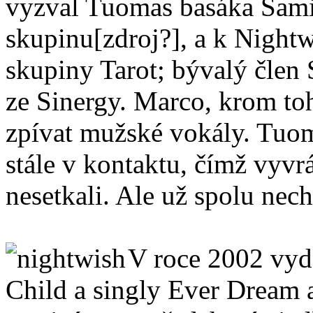
vyzval Tuomas basáka Sami
skupinu[zdroj?], a k Nightw
skupiny Tarot; bývalý člen 
ze Sinergy. Marco, krom toh
zpívat mužské vokály. Tuom
stále v kontaktu, čímž vyvrá
nesetkali. Ale už spolu nech
V roce 2002 vyd
Child a singly Ever Dream a