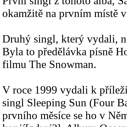
První singl z tohoto alba, 
okamžitě na prvním místě v 
Druhý singl, který vydali, 
Byla to předělávka písně H
filmu The Snowman.
V roce 1999 vydali k příle
singl Sleeping Sun (Four B
prvního měsíce se ho v Ně