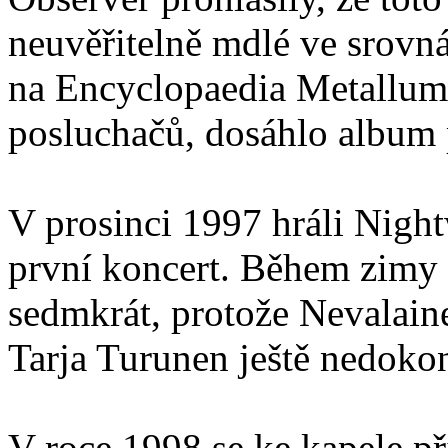
neuvěřitelně mdlé ve srovnán
na Encyclopaedia Metallum, 
posluchačů, dosáhlo album
V prosinci 1997 hráli Nigh
první koncert. Během zimy 
sedmkrát, protože Nevalain
Tarja Turunen ještě nedokon
V roce 1998 se ke kapele př