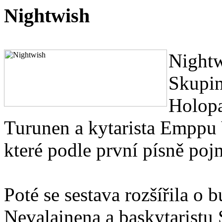
Nightwish
Nightw
Skupin
Holopa
Turunen a kytarista Emppu 
které podle první písně po
Poté se sestava rozšířila o
Nevalainena a baskytarist