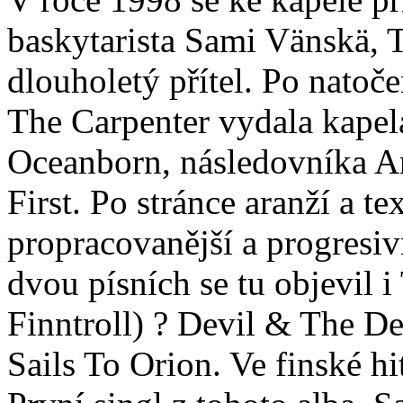
baskytarista Sami Vänskä,
dlouholetý přítel. Po natoče
The Carpenter vydala kape
Oceanborn, následovníka An
First. Po stránce aranží a t
propracovanější a progresiv
dvou písních se tu objevil 
Finntroll) ? Devil & The D
Sails To Orion. Ve finské hi