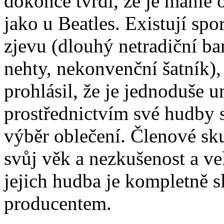
dokonce tvrdí, že je mánie 
jako u Beatles. Existují sp
zjevu (dlouhý netradiční bar
nehty, nekonvenční šatník),
prohlásil, že je jednoduše u
prostřednictvím své hudby s
výběr oblečení. Členové sku
svůj věk a nezkušenost a ve
jejich hudba je kompletně s
producentem.