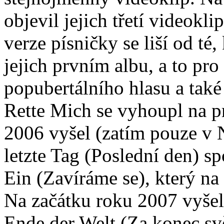
objevil jejich třetí videokl
verze písničky se liší od té
jejich prvním albu, a to pro
popubertálního hlasu a také 
Rette Mich se vyhoupl na pr
2006 vyšel (zatím pouze v 
letzte Tag (Poslední den) s
Ein (Zavíráme se), který na
Na začátku roku 2007 vyše
Ende der Welt (Za konec svět