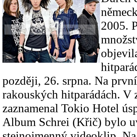
německý
2005. P
množstv
objevil
hitpará
později, 26. srpna. Na první
rakouských hitparádách. V 
zaznamenal Tokio Hotel úsp
Album Schrei (Křič) bylo u
stejnojmenný videoklip. Na