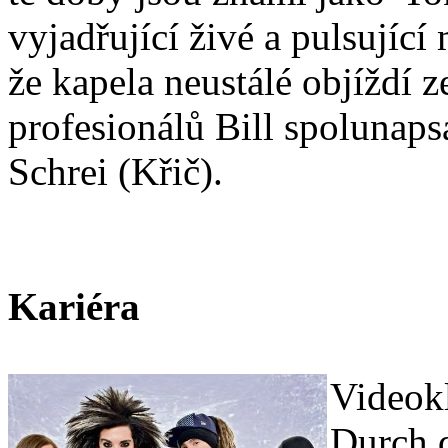
vyjadřující živé a pulsující 
že kapela neustálé objíždí 
profesionálů Bill spolunapsa
Schrei (Křič).
Kariéra
Videokl
Durch 