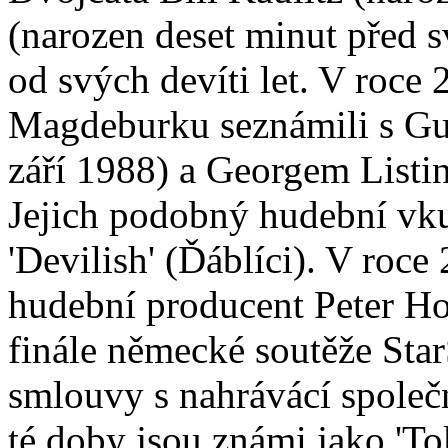
(narozen deset minut před 
od svých devíti let. V roce
Magdeburku seznámili s Gu
září 1988) a Georgem Listi
Jejich podobný hudební vku
'Devilish' (Ďáblíci). V roc
hudební producent Peter Hof
finále německé soutěže Star
smlouvy s nahrávácí spole
té doby jsou známi jako 'To