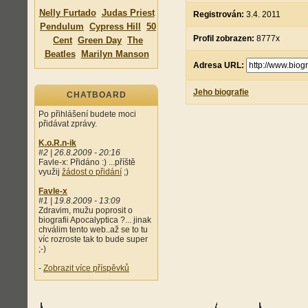
Nelly Furtado
Judas Priest
Registrován:
3.4. 2011
Pendulum
Cypress Hill
50
Profil zobrazen:
8777x
Cent
Green Day
The
Beatles
Marilyn Manson
Adresa URL:
Jeho biografie
CHATBOARD
Po přihlášení budete moci
přidávat zprávy.
K.o.R.n-ik
#2 | 26.8.2009 - 20:16
Favle-x: Přidáno :) ...příště
využij
žádost o přidání
;)
Favle-x
#1 | 19.8.2009 - 13:09
Zdravim, mužu poprosit o
biografii Apocalyptica ?... jinak
chválim tento web..až se to tu
víc rozroste tak to bude super
;-)
-
Zobrazit více příspěvků