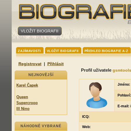
ZAJÍMAVOSTI
VLOŽIT BIOGRAFII
PŘEHLED BIOGRAFIE A-Z
Registrovat
|
Přihlásit
Profil uživatele
gsmtool
NEJNOVĚJŠÍ
Jméno:
Karel Čapek
Pohlaví:
Queen
Supercrooo
E-mail:
i
Ill Nino
ICQ:
NÁHODNĚ VYBRANÉ
Web: