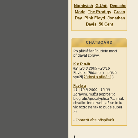
Nightwish
G-Unit
Depeche
Mode
The Prodigy
Green
Day
Pink Floyd
Jonathan
Davis
50 Cent
CHATBOARD
Po přihlášení budete moci
přidávat zprávy.
K.o.R.n-ik
#2 | 26.8.2009 - 20:16
Favle-x: Přidáno :) ...příště
využij
žádost o přidání
;)
Favle-x
#1 | 19.8.2009 - 13:09
Zdravim, mužu poprosit o
biografii Apocalyptica ?... jinak
chválim tento web..až se to tu
víc rozroste tak to bude super
;-)
-
Zobrazit více příspěvků