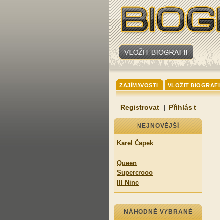
ZAJÍMAVOSTI
VLOŽIT BIOGRAFI
Registrovat
|
Přihlásit
NEJNOVĚJŠÍ
Karel Čapek
Queen
Supercrooo
Ill Nino
NÁHODNĚ VYBRANÉ