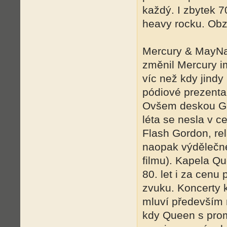
každý. I zbytek 7
heavy rocku. Obz
Mercury & MayNa 
změnil Mercury i
víc než kdy jindy 
pódiové prezenta
Ovšem deskou Ga
léta se nesla v c
Flash Gordon, re
naopak výdělečné
filmu). Kapela Qu
80. let i za cenu
zvuku. Koncerty 
mluví především n
kdy Queen s prom