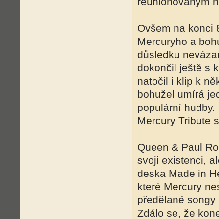
reunionovaným h
Ovšem na konci 8
Mercuryho a bohu
důsledku nevázan
dokončil ještě s
natočil i klip k 
bohužel umírá je
populární hudby.
Mercury Tribute 
Queen & Paul Ro
svoji existenci, a
deska Made in He
které Mercury nes
předělané songy 
Zdálo se, že kone