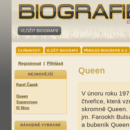
ZAJÍMAVOSTI
VLOŽIT BIOGRAFII
PŘEHLED BIOGRAFIE A-Z
Registrovat
|
Přihlásit
Queen
NEJNOVĚJŠÍ
Karel Čapek
V únoru roku 197
Queen
čtveřice, která v
Supercrooo
Ill Nino
skromně Queen. Ú
jm. Farookh Buls
a bubeník Queen 
NÁHODNĚ VYBRANÉ