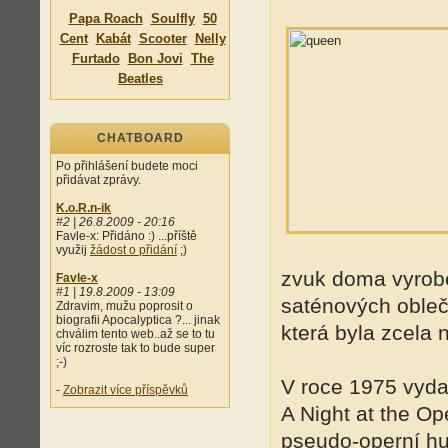
Papa Roach
Soulfly
50
Cent
Kabát
Scooter
Nelly
Furtado
Bon Jovi
The
Beatles
CHATBOARD
Po přihlášení budete moci
přidávat zprávy.
K.o.R.n-ik
#2 | 26.8.2009 - 20:16
Favle-x: Přidáno :) ...příště
využij
žádost o přidání
;)
zvuk doma vyrobe
Favle-x
#1 | 19.8.2009 - 13:09
saténových obleč
Zdravim, mužu poprosit o
biografii Apocalyptica ?... jinak
která byla zcela
chválim tento web..až se to tu
víc rozroste tak to bude super
;-)
V roce 1975 vyda
-
Zobrazit více příspěvků
A Night at the Op
pseudo-operní h