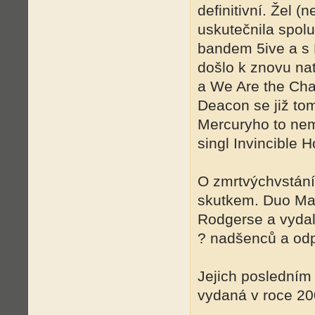
definitivní. Žel (
uskutečnila spol
bandem 5ive a s
došlo k znovu na
a We Are the Ch
Deacon se již tom
Mercuryho to nem
singl Invincible 
O zmrtvýchvstání
skutkem. Duo May
Rodgerse a vydal
? nadšenců a odpů
Jejich poslední
vydaná v roce 20