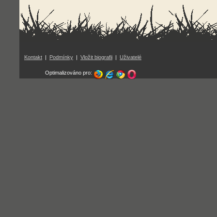
Kontakt
|
Podmínky
|
Vložit biografii
|
Uživatelé
Optimalizováno pro: