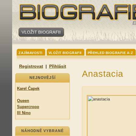
ZAJÍMAVOSTI
VLOŽIT BIOGRAFII
PŘEHLED BIOGRAFIE A-Z
Registrovat
|
Přihlásit
Anastacia
NEJNOVĚJŠÍ
Karel Čapek
Queen
Supercrooo
Ill Nino
NÁHODNĚ VYBRANÉ