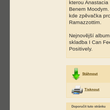
kterou Anastacia
Benem Moodym. Ve
kde zpěvačka pr
Ramazzottim.
Nejnovější album 
skladba I Can Fee
Positively.
Stáhnout
Tisknout
Doporučit tuto stránku