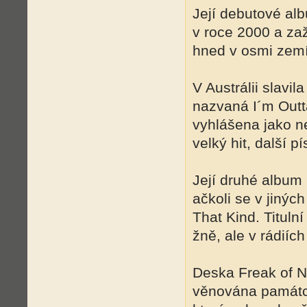
Její debutové alb
v roce 2000 a za
hned v osmi zemí
V Austrálii slavil
nazvaná I´m Outta
vyhlášena jako ne
velký hit, další p
Její druhé album
ačkoli se v jinýc
That Kind. Tituln
žně, ale v rádiíc
Deska Freak of N
věnována památc