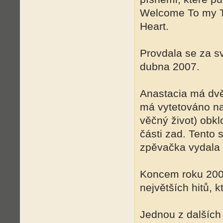
Welcome To my T
Heart.
Provdala se za 
dubna 2007.
Anastacia má dvě 
má vytetováno na 
věčný život) obk
části zad. Tento 
zpěvačka vydala 
Koncem roku 2005
největších hitů, k
Jednou z dalších