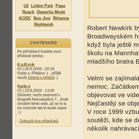
U2
Linkin Park
Papa
Roach
Depeche Mode
AC/DC
Bon Jovi
Rihanna
Nightwish
Robert Newkirk b
Broadwayském hu
CHATBOARD
když byla ještě 
Po přihlášení budete moci
školu na Mannhat
přidávat zprávy.
mladšího bratra B
K.o.R.n-ik
#2 | 26.8.2009 - 20:16
Favle-x: Přidáno :) ...příště
Velmi se zajímala
využij
žádost o přidání
;)
nemoc. Začátkem 
Favle-x
#1 | 19.8.2009 - 13:09
objevovat ve vide
Zdravim, mužu poprosit o
biografii Apocalyptica ?... jinak
Nejčastěji se obj
chválim tento web..až se to tu
víc rozroste tak to bude super
V roce 1999 vzb
;-)
soutěži, kde se d
-
Zobrazit více příspěvků
několik nahrávací