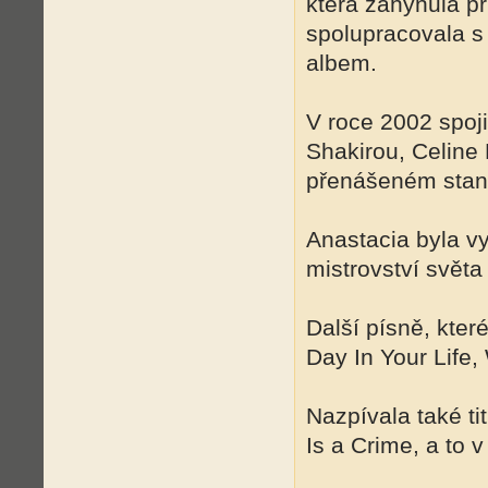
která zahynula p
spolupracovala s
albem.
V roce 2002 spoj
Shakirou, Celine
přenášeném stan
Anastacia byla v
mistrovství světa
Další písně, kte
Day In Your Life,
Nazpívala také t
Is a Crime, a to 