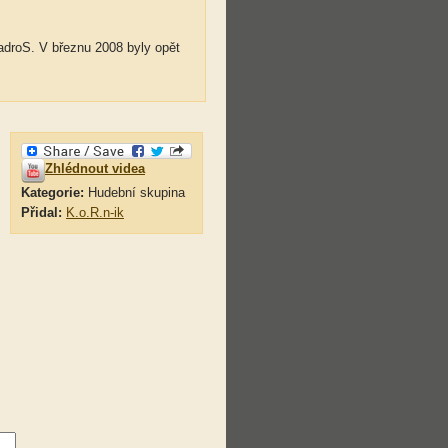
adroS. V březnu 2008 byly opět
Zhlédnout videa
Kategorie:
Hudební skupina
Přidal:
K.o.R.n-ik