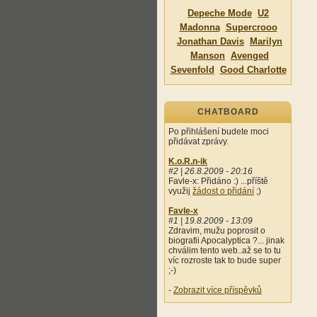
Depeche Mode
U2
Madonna
Supercrooo
Jonathan Davis
Marilyn
Manson
Avenged
Sevenfold
Good Charlotte
CHATBOARD
Po přihlášení budete moci
přidávat zprávy.
K.o.R.n-ik
#2 | 26.8.2009 - 20:16
Favle-x: Přidáno :) ...příště
využij
žádost o přidání
;)
Favle-x
#1 | 19.8.2009 - 13:09
Zdravim, mužu poprosit o
biografii Apocalyptica ?... jinak
chválim tento web..až se to tu
víc rozroste tak to bude super
;-)
-
Zobrazit více příspěvků