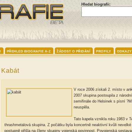
Hledat biografii:
I
PŘEHLED BIOGRAFIE A-Z
ŽÁDOST O PŘIDÁNÍ
PROFILY
ODKAZY
Kabát
V roce 2006 získali 2. místo v an
2007 skupina postoupila z národn
semifinále do Helsinek s písní ?M
neuspěla.
Tato kapela vznikla roku 1983 v T
thrashmetalová skupina. Z počátku byla koncertně neaktivní kvůli nevelké
postupně přišla na členy skupiny vojenská povinnost. Povojenská sestava