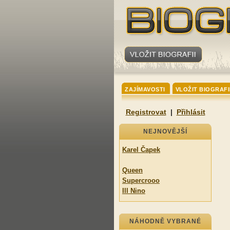
ZAJÍMAVOSTI
VLOŽIT BIOGRAFI
Registrovat
|
Přihlásit
NEJNOVĚJŠÍ
Karel Čapek
Queen
Supercrooo
Ill Nino
NÁHODNĚ VYBRANÉ