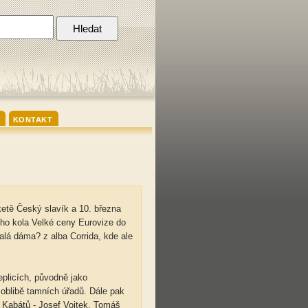
KONTAKT
ketě Český slavík a 10. března
ího kola Velké ceny Eurovize do
alá dáma? z alba Corrida, kde ale
eplicích, původně jako
 oblibě tamních úřadů. Dále pak
 Kabátů - Josef Vojtek, Tomáš