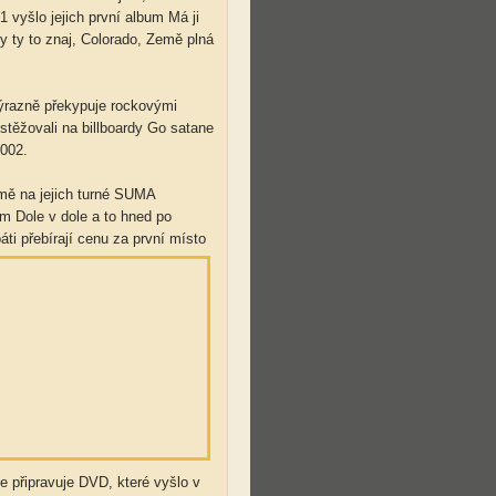
 vyšlo jejich první album Má ji
y ty to znaj, Colorado, Země plná
ýrazně překypuje rockovými
stěžovali na billboardy Go satane
002.
jmě na jejich turné SUMA
Dole v dole a to hned po
ti přebírají cenu za první místo
e připravuje DVD, které vyšlo v