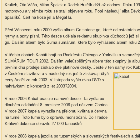
Krulich, Ota Váňa, Milan Špalek a Radek Hurčík drží až dodnes. Roku 1991
motorovou a v témže roku se stali objevem roku. Poté následují alba Děvk
trpaslíků, Čert na koze jel a MegaHu.
Před Vánocemi roku 2000 vyšlo album Go satane go, které od ostatních v
rytmy a texty písní. Této desce udělala reklamu skupinka důchodců jež si 
go. Dalším albem bylo Suma sumárum, které bylo vyhlášeno albem roku 2
V těchto dobách Kabáti hrají na Rockfestu Chicago v Yorkvillu a samozře
SUMÁRUM TOUR 2002. Dalším veleúspěšným albem této skupiny je album 
prvním dnu prodeje získalo dvě platinové desky. Ještě v ten samý rok Kabá
v Českém slavíkovi a v následný rok ještě
získávají čtyři
ceny Anděl za rok 2003. V listopadu vyšlo dvou DVD s
nahrávkami z koncertů z let 2003?2004.
V roce 2006 Kabát pracuje na nové desce. Ta vyšla po
dlouhém odkládání 8. prosince 2006 pod názvem Corrida.
V roce 2007 kapela vyrazila na přelomu května a června
na turné. Toto turné bylo opravdu monstrózní. Do Hradce
Králové dokonce dorazilo 27 000 fanoušků.
V roce 2008 kapela jezdila po tuzemských a slovenských festivalech a dál