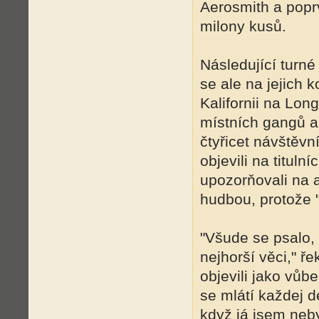
Aerosmith a poprv
milony kusů.
Následující turn
se ale na jejich 
Kalifornii na Lon
místních gangů a
čtyřicet návštěv
objevili na titul
upozorňovali na a
hudbou, protože "
"Všude se psalo, 
nejhorší věci," ř
objevili jako vůb
se mlátí každej d
když já jsem neby