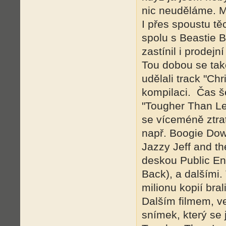
nic neuděláme. My
I přes spoustu tě
spolu s Beastie B
zastínil i prodej
Tou dobou se tak
udělali track "Ch
kompilaci. Čas še
"Tougher Than Lea
se víceméně ztra
např. Boogie Dow
Jazzy Jeff and th
deskou Public Ene
Back), a dalšími.
milionu kopií bra
Dalším filmem, v
snímek, který se