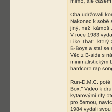
mimo, ale časem 
Oba udržovali kon
Nakonec k sobě se
jiný, než kámoš 
V roce 1983 vydali 
Like That", kter
B-Boys a stal se
Věc z B-side s n
minimalistickým
hardcore rap son
Run-D.M.C. poté v
Box." Video k dr
kytarovými rify o
pro černou, naví
1984 vydali svou 