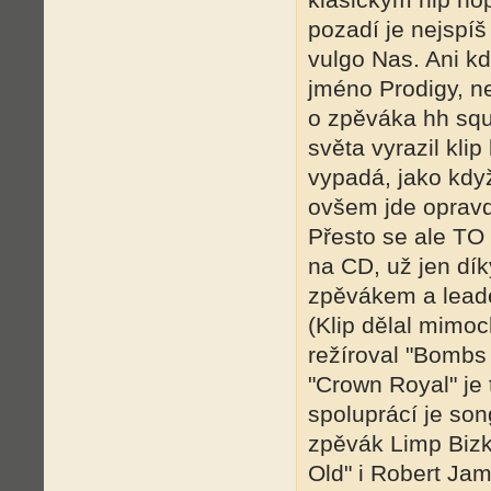
pozadí je nejspíš
vulgo Nas. Ani k
jméno Prodigy, n
o zpěváka hh squ
světa vyrazil kli
vypadá, jako kdy
ovšem jde opravdu
Přesto se ale TO 
na CD, už jen dí
zpěvákem a leade
(Klip dělal mimo
režíroval "Bombs
"Crown Royal" je
spoluprácí je son
zpěvák Limp Bizki
Old" i Robert Jam