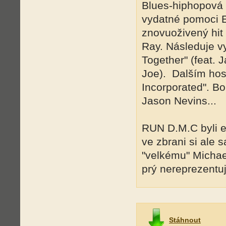
Blues-hiphopová
vydatné pomoci E
znovuoživený hit 
Ray. Následuje v
Together" (feat. 
Joe). Dalším ho
Incorporated". Bo
Jason Nevins...
RUN D.M.C byli ex
ve zbrani si ale 
"velkému" Michael
prý nereprezentu
Stáhnout