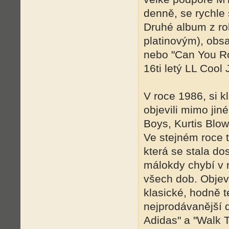
denně, se rychle
Druhé album z ro
platinovým), obsa
nebo "Can You Roc
16ti letý LL Cool
V roce 1986, si k
objevili mimo jin
Boys, Kurtis Blow
Ve stejném roce ta
která se stala do
málokdy chybí v 
všech dob. Objevi
klasické, hodně t
nejprodávanější d
Adidas" a "Walk 