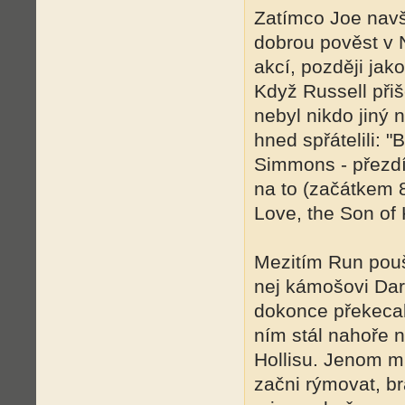
Zatímco Joe navšt
dobrou pověst v 
akcí, později ja
Když Russell při
nebyl nikdo jiný 
hned spřátelili: "
Simmons - přezdí
na to (začátkem 8
Love, the Son of 
Mezitím Run pouš
nej kámošovi Dar
dokonce překecal
ním stál nahoře 
Hollisu. Jenom mi
začni rýmovat, br