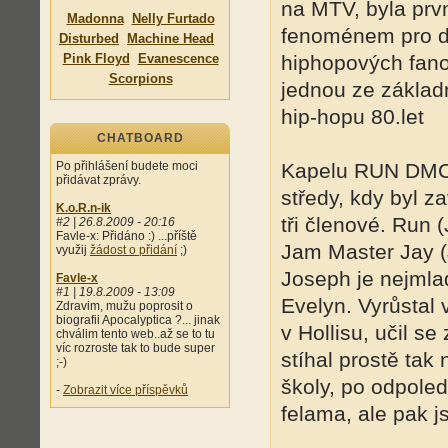
na MTV, byla prvn
Madonna
Nelly Furtado
fenoménem pro d
Disturbed
Machine Head
Pink Floyd
Evanescence
hiphopových fano
Scorpions
jednou ze základn
hip-hopu 80.let
CHATBOARD
Po přihlášení budete moci
Kapelu RUN DMC t
přidávat zprávy.
středy, kdy byl z
K.o.R.n-ik
tři členové. Run
#2 | 26.8.2009 - 20:16
Favle-x: Přidáno :) ...příště
Jam Master Jay (
využij
žádost o přidání
;)
Joseph je nejmla
Favle-x
#1 | 19.8.2009 - 13:09
Evelyn. Vyrůstal 
Zdravim, mužu poprosit o
biografii Apocalyptica ?... jinak
v Hollisu, učil s
chválim tento web..až se to tu
víc rozroste tak to bude super
stíhal prostě tak
;-)
školy, po odpole
-
Zobrazit více příspěvků
felama, ale pak j