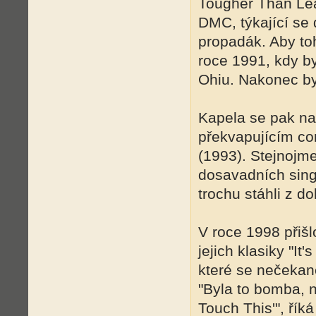
Tougher Than Lea
DMC, týkající se 
propadák. Aby toh
roce 1991, kdy b
Ohiu. Nakonec by
Kapela se pak na r
překvapujícím c
(1993). Stejnojm
dosavadních sing
trochu stáhli z do
V roce 1998 přiš
jejich klasiky "It
které se nečekaně
"Byla to bomba, 
Touch This'", řík