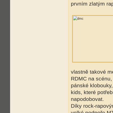
prvním zlatým r
vlastně takové m
RDMC na scénu, n
pánské klobouky,
kids, které potře
napodobovat.
Díky rock-rapový
velké podpoře MT