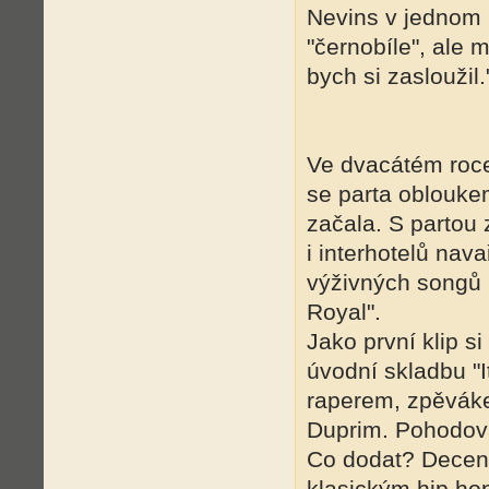
Nevins v jednom r
"černobíle", ale m
bych si zasloužil
Ve dvacátém roce
se parta obloukem
začala. S partou 
i interhotelů nava
výživných songů
Royal".
Jako první klip s
úvodní skladbu "I
raperem, zpěvák
Duprim. Pohodová
Co dodat? Decent
klasickým hip hop