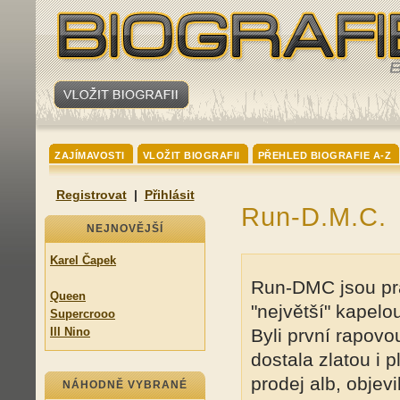
ZAJÍMAVOSTI
VLOŽIT BIOGRAFII
PŘEHLED BIOGRAFIE A-Z
Registrovat
|
Přihlásit
Run-D.M.C.
NEJNOVĚJŠÍ
Karel Čapek
Run-DMC jsou p
Queen
"největší" kapelou
Supercrooo
Ill Nino
Byli první rapovo
dostala zlatou i 
prodej alb, objevi
NÁHODNĚ VYBRANÉ