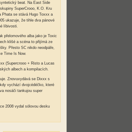
syntetický beat. Na East Side
d skupiny SuperCrooo, K.O. Kru
 a Phata se stává Hugo Toxxx a
5 ukazuje, že tihle dva pánové
 líbivosti.
ak přelomového alba jako je Toxic
ch klišé a scéna to přijímá ze
ušky. Přesto SC nikdo neodpáře,
ce Time Is Now.
xxx (Supercrooo + Risto a Lucas
nských albech a kompilacích.
rzuje. Znovuvydává se Dixxx s
 kdy vychází dvojcédéčko, které
va nosáči tankujou super
oce 2008 vydal sólovou desku