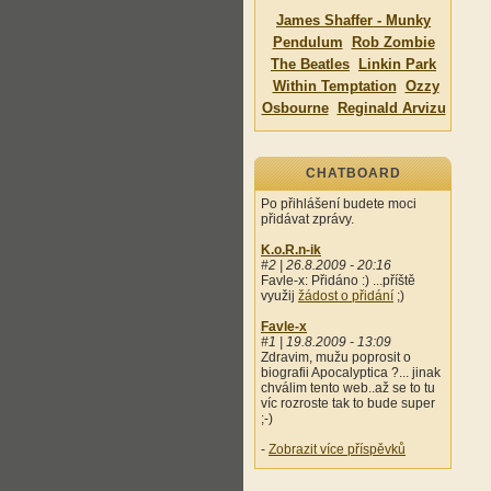
James Shaffer - Munky
Pendulum
Rob Zombie
The Beatles
Linkin Park
Within Temptation
Ozzy
Osbourne
Reginald Arvizu
CHATBOARD
Po přihlášení budete moci
přidávat zprávy.
K.o.R.n-ik
#2 | 26.8.2009 - 20:16
Favle-x: Přidáno :) ...příště
využij
žádost o přidání
;)
Favle-x
#1 | 19.8.2009 - 13:09
Zdravim, mužu poprosit o
biografii Apocalyptica ?... jinak
chválim tento web..až se to tu
víc rozroste tak to bude super
;-)
-
Zobrazit více příspěvků