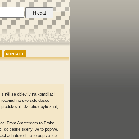
KONTAKT
 z něj se objevily na kompilaci
o rozvinul na své sólo desce
 produkoval. Už tehdy bylo znát,
ilaci From Amsterdam to Praha,
cí do české scény. Je to poprvé,
chách dovolil, je to poprvé, co