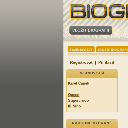
ZAJÍMAVOSTI
VLOŽIT BIOGRAFI
Registrovat
|
Přihlásit
NEJNOVĚJŠÍ
Karel Čapek
Queen
Supercrooo
Ill Nino
NÁHODNĚ VYBRANÉ