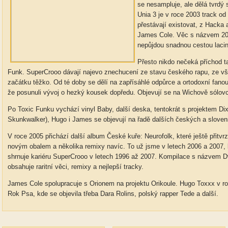
se nesampluje, ale dělá tvrdý 
Unia 3 je v roce 2003 track o
přestávají existovat, z Hacka
James Cole. Věc s názvem 200
nepůjdou snadnou cestou laciné
Přesto nikdo nečeká příchod t
Funk. SuperCrooo dávají najevo znechucení ze stavu českého rapu, ze vše
začátku těžko. Od té doby se dělí na zapřísáhlé odpůrce a ortodoxní fano
že posunuli vývoj o hezký kousek dopředu. Objevují se na Wichově sólov
Po Toxic Funku vychází vinyl Baby, další deska, tentokrát s projektem Di
Skunkwalker), Hugo i James se objevují na řadě dalších českých a slove
V roce 2005 přichází další album České kuře: Neurofolk, které ještě přitv
novým obalem a několika remixy navíc. To už jsme v letech 2006 a 2007,
shrnuje kariéru SuperCrooo v letech 1996 až 2007. Kompilace s názvem D
obsahuje raritní věci, remixy a nejlepší tracky.
James Cole spolupracuje s Orionem na projektu Orikoule. Hugo Toxxx v r
Rok Psa, kde se objevila třeba Dara Rolins, polský rapper Tede a další.