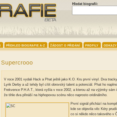
Hledat biografii:
I
PŘEHLED BIOGRAFIE A-Z
ŽÁDOST O PŘIDÁNÍ
PROFILY
ODKAZY
Supercrooo
V roce 2001 vydali Hack a Phat ještě jako K.O. Kru první vinyl. Dva tracky
Lyrik Derby a už tehdy byl cítit obrovský talent a potenciál. Phat ho napln
Frekvence P.H.A.T., která vyšla v roce 2002, a kterou až na výjimky sám i
že tihle dva přináší na hiphopovou scénu něco naprosto oridinálního.
První signál přichází na komp
kde se objevila věc Kéry prudí
co si někdo něco takového v Če