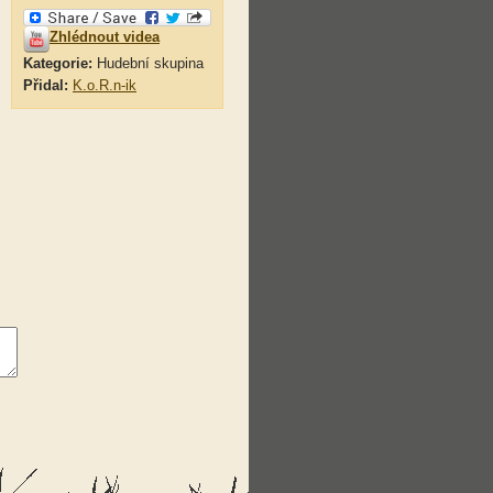
Zhlédnout videa
Kategorie:
Hudební skupina
Přidal:
K.o.R.n-ik