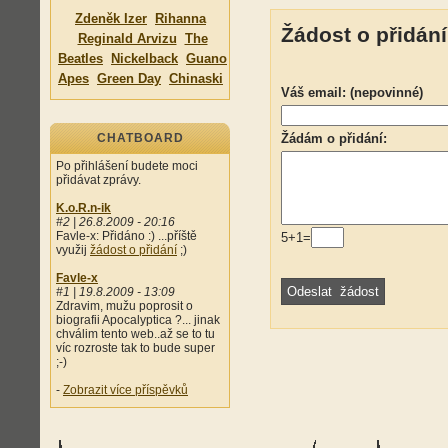
Zdeněk Izer
Rihanna
Žádost o přidání
Reginald Arvizu
The
Beatles
Nickelback
Guano
Apes
Green Day
Chinaski
Váš email: (nepovinné)
CHATBOARD
Žádám o přidání:
Po přihlášení budete moci
přidávat zprávy.
K.o.R.n-ik
#2 | 26.8.2009 - 20:16
Favle-x: Přidáno :) ...příště
5+1=
využij
žádost o přidání
;)
Favle-x
#1 | 19.8.2009 - 13:09
Zdravim, mužu poprosit o
biografii Apocalyptica ?... jinak
chválim tento web..až se to tu
víc rozroste tak to bude super
;-)
-
Zobrazit více příspěvků