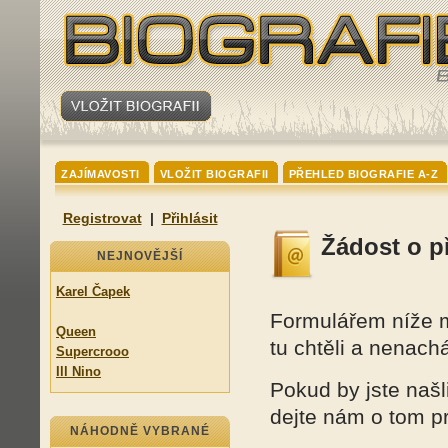
ZAJÍMAVOSTI
VLOŽIT BIOGRAFII
PŘEHLED BIOGRAFIE A-Z
Registrovat
|
Přihlásit
Žádost o p
NEJNOVĚJŠÍ
Karel Čapek
Formulářem níže mů
Queen
tu chtěli a nenach
Supercrooo
Ill Nino
Pokud by jste našli
dejte nám o tom p
NÁHODNĚ VYBRANÉ