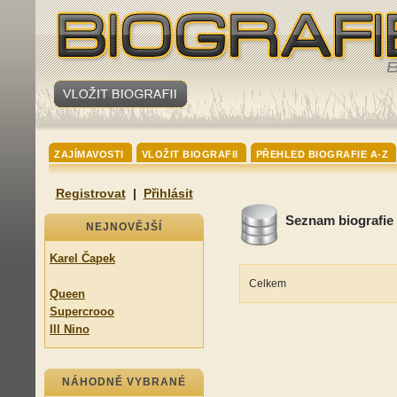
ZAJÍMAVOSTI
VLOŽIT BIOGRAFII
PŘEHLED BIOGRAFIE A-Z
Registrovat
|
Přihlásit
Seznam biografie
NEJNOVĚJŠÍ
Karel Čapek
Celkem
Queen
Supercrooo
Ill Nino
NÁHODNĚ VYBRANÉ