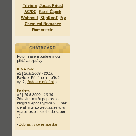
Trivium
Judas Priest
AC/DC
Karel Čapek
Wohnout
SlipKnoT
My
Chemical Romance
Rammstein
CHATBOARD
Po přihlášení budete moci
přidávat zprávy.
K.o.R.n-ik
#2 | 26.8.2009 - 20:16
Favle-x: Přidáno :) ...příště
využij
žádost o přidání
;)
Favle-x
#1 | 19.8.2009 - 13:09
Zdravim, mužu poprosit o
biografii Apocalyptica ?... jinak
chválim tento web..až se to tu
víc rozroste tak to bude super
;-)
-
Zobrazit více příspěvků