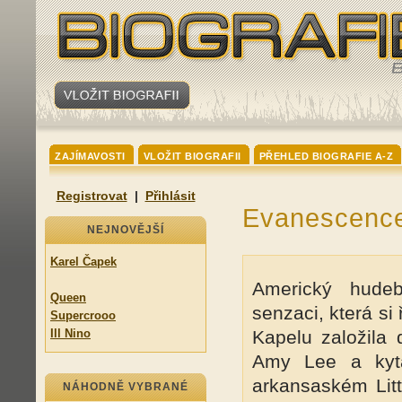
ZAJÍMAVOSTI
VLOŽIT BIOGRAFII
PŘEHLED BIOGRAFIE A-Z
Registrovat
|
Přihlásit
Evanescenc
NEJNOVĚJŠÍ
Karel Čapek
Americký hude
Queen
senzaci, která 
Supercrooo
Ill Nino
Kapelu založila 
Amy Lee a kyt
arkansaském Lit
NÁHODNĚ VYBRANÉ