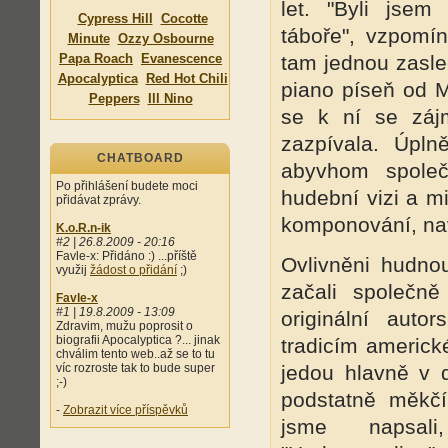
let. "Byli jsem
Cypress Hill
Cocotte
táboře", vzpomín
Minute
Ozzy Osbourne
Papa Roach
Evanescence
tam jednou zasle
Apocalyptica
Red Hot Chili
piano píseň od M
Peppers
Ill Nino
se k ní se záj
zazpívala. Úpln
CHATBOARD
abyvhom společ
Po přihlášení budete moci
hudební vizi a m
přidávat zprávy.
komponování, na
K.o.R.n-ik
#2 | 26.8.2009 - 20:16
Favle-x: Přidáno :) ...příště
Ovlivněni hud
využij
žádost o přidání
;)
začali společně
Favle-x
#1 | 19.8.2009 - 13:09
originální aut
Zdravim, mužu poprosit o
biografii Apocalyptica ?... jinak
tradicím americ
chválim tento web..až se to tu
víc rozroste tak to bude super
jedou hlavně v 
;-)
podstatně měkčí
-
Zobrazit více příspěvků
jsme napsali