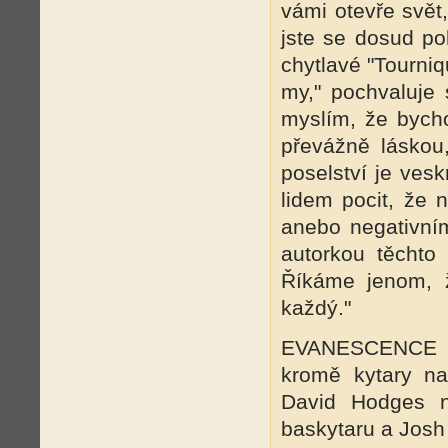
vámi otevře svět,
jste se dosud p
chytlavé "Tourniq
my," pochvaluje 
myslím, že bycho
převážně láskou,
poselství je ves
lidem pocit, že 
anebo negativními
autorkou těchto 
Říkáme jenom, 
každý."
EVANESCENCE tv
kromě kytary na
David Hodges n
baskytaru a Josh