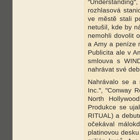
"Understanding",
rozhlasová stan
ve městě stali p
netušil, kde by n
nemohli dovolit
a Amy a peníze 
Publicita ale v 
smlouva s WIN
nahrávat své deb
Nahrávalo se a 
Inc.", "Conway R
North Hollywoo
Produkce se uj
RITUAL) a debuto
očekával málokd
platinovou desku 