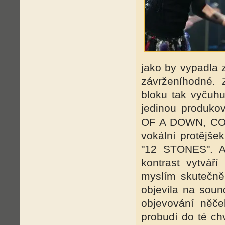
jako by vypadla 
závrženíhodné. 
bloku tak vyčuhu
jedinou produk
OF A DOWN, COA
vokální protějše
"12 STONES". A
kontrast vytváří
myslím skutečně 
objevila na sound
objevování něč
probudí do té ch