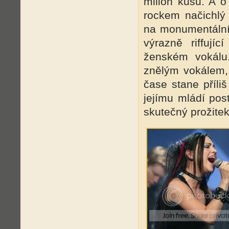
milión kusů. A 
rockem načichl
na monumentální
výrazně riffují
ženském vokálu
znělým vokálem,
čase stane příli
jejímu mládí pos
skutečný prožitek.