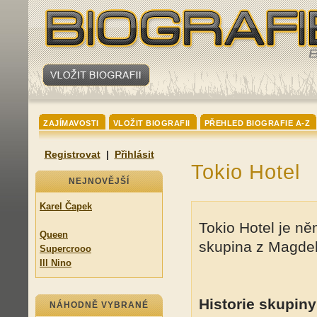
ZAJÍMAVOSTI
VLOŽIT BIOGRAFII
PŘEHLED BIOGRAFIE A-Z
Registrovat
|
Přihlásit
Tokio Hotel
NEJNOVĚJŠÍ
Karel Čapek
Tokio Hotel je n
Queen
skupina z Magdeb
Supercrooo
Ill Nino
Historie skupiny
NÁHODNĚ VYBRANÉ