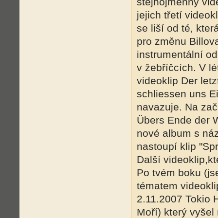
stejnojmenný vide
jejich třetí vide
se liší od té, kte
pro změnu Billova
instrumentální od
v žebříčcích. V l
videoklip Der let
schliessen uns Ei
navazuje. Na zač
Übers Ende der We
nové album s ná
nastoupí klip "Spr
Další videoklip,k
Po tvém boku (js
tématem videoklip
2.11.2007 Tokio 
Moří) který vyšel