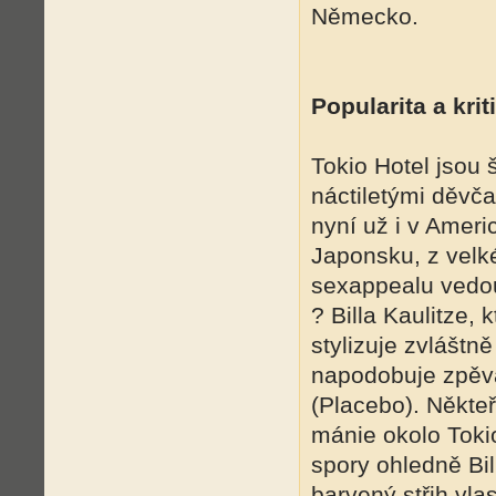
Německo.
Popularita a krit
Tokio Hotel jsou 
náctiletými děvča
nyní už i v Americ
Japonsku, z velk
sexappealu vedo
? Billa Kaulitze, 
stylizuje zvláštně
napodobuje zpěv
(Placebo). Někteř
mánie okolo Tokio 
spory ohledně Bi
barvený střih vla