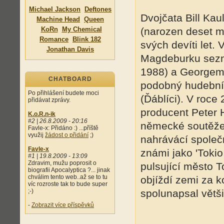
Michael Jackson
Deftones
Dvojčata Bill Kau
Machine Head
Queen
KoRn
My Chemical
(narozen deset m
Romance
Blink 182
svých devíti let.
Jonathan Davis
Magdeburku sezná
1988) a Georgem 
CHATBOARD
podobný hudební v
Po přihlášení budete moci
(Ďáblíci). V roc
přidávat zprávy.
producent Peter H
K.o.R.n-ik
#2 | 26.8.2009 - 20:16
německé soutěže 
Favle-x: Přidáno :) ...příště
využij
žádost o přidání
;)
nahrávácí společ
Favle-x
známi jako 'Tokio 
#1 | 19.8.2009 - 13:09
Zdravim, mužu poprosit o
pulsující město To
biografii Apocalyptica ?... jinak
chválim tento web..až se to tu
objíždí zemi za k
víc rozroste tak to bude super
;-)
spolunapsal většin
-
Zobrazit více příspěvků