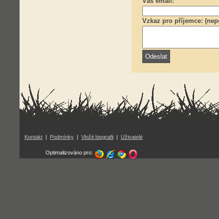
Váš email:
Vzkaz pro příjemce: (nep
Kontakt
|
Podmínky
|
Vložit biografii
|
Uživatelé
Optimalizováno pro: