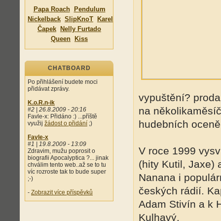
Papa Roach
Pendulum
Nickelback
SlipKnoT
Karel
Čapek
Nelly Furtado
Queen
Kiss
CHATBOARD
Po přihlášení budete moci
přidávat zprávy.
vypuštění? prodal
K.o.R.n-ik
na několikaměsíčn
#2 | 26.8.2009 - 20:16
Favle-x: Přidáno :) ...příště
hudebních oceně
využij
žádost o přidání
;)
Favle-x
#1 | 19.8.2009 - 13:09
V roce 1999 vysvi
Zdravim, mužu poprosit o
biografii Apocalyptica ?... jinak
(hity Kutil, Jaxe)
chválim tento web..až se to tu
víc rozroste tak to bude super
Nanana i populárn
;-)
českých rádií. Kap
-
Zobrazit více příspěvků
Adam Stivín a k Hr
Kulhavý.