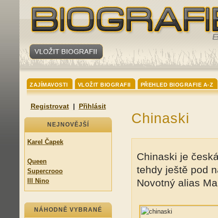
ZAJÍMAVOSTI
VLOŽIT BIOGRAFII
PŘEHLED BIOGRAFIE A-Z
Registrovat
|
Přihlásit
Chinaski
NEJNOVĚJŠÍ
Karel Čapek
Chinaski je česk
Queen
tehdy ještě pod n
Supercrooo
Ill Nino
Novotný alias Ma
NÁHODNĚ VYBRANÉ