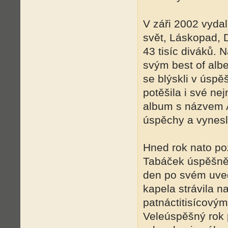
V záři 2002 vydal
svět, Láskopad, 
43 tisíc diváků. 
svým best of al
se blýskli v úspě
potěšila i své ne
album s názvem A
úspěchy a vynesl
Hned rok nato poz
Tabáček úspěšně 
den po svém uved
kapela strávila na
patnáctitisícový
Veleúspěšný rok 