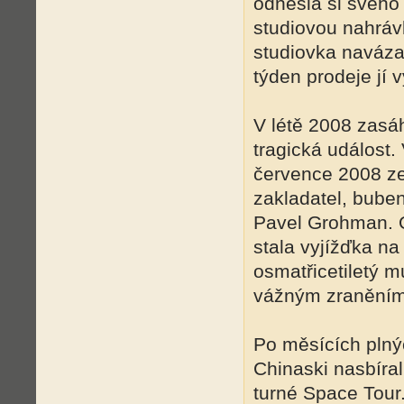
odnesla si svého
studiovou nahráv
studiovka naváza
týden prodeje jí 
V létě 2008 zasá
tragická událost.
července 2008 ze
zakladatel, buben
Pavel Grohman.
stala vyjížďka na
osmatřicetiletý m
vážným zraněním 
Po měsících plný
Chinaski nasbíral
turné Space Tour.