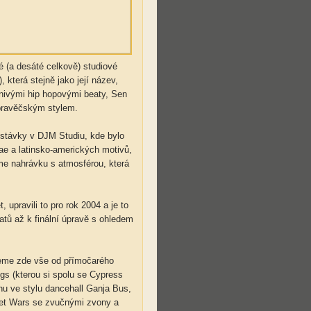
 (a desáté celkově) studiové
která stejně jako její název,
nivými hip hopovými beaty, Sen
pravěčským stylem.
řestávky v DJM Studiu, kde bylo
ae a latinsko-amerických motivů,
jsme nahrávku s atmosférou, která
 upravili to pro rok 2004 a je to
atů až k finální úpravě s ohledem
zneme zde vše od přímočarého
gs (kterou si spolu se Cypress
nu ve stylu dancehall Ganja Bus,
eet Wars se zvučnými zvony a