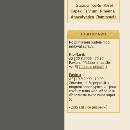
Static-x
KoRn
Karel
Čapek
Trivium
Rihanna
Apocalyptica
Rammstein
CHATBOARD
Po přihlášení budete moci
přidávat zprávy.
K.o.R.n-ik
#2 | 26.8.2009 - 20:16
Favle-x: Přidáno :) ...příště
využij
žádost o přidání
;)
Favle-x
#1 | 19.8.2009 - 13:09
Zdravim, mužu poprosit o
biografii Apocalyptica ?... jinak
chválim tento web..až se to tu
víc rozroste tak to bude super
;-)
-
Zobrazit více příspěvků