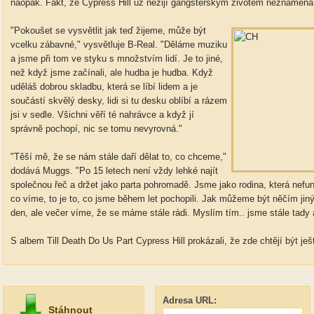
naopak. Fakt, že Cypress Hill už nežijí gangsterským životem neznamená,
"Pokoušet se vysvětlit jak teď žijeme, může být
vcelku zábavné," vysvětluje B-Real. "Děláme muziku
a jsme při tom ve styku s množstvím lidí. Je to jiné,
než když jsme začínali, ale hudba je hudba. Když
uděláš dobrou skladbu, která se líbí lidem a je
součástí skvělý desky, lidi si tu desku oblíbí a rázem
jsi v sedle. Všichni věří té nahrávce a když jí
správně pochopí, nic se tomu nevyrovná."
"Těší mě, že se nám stále daří dělat to, co chceme,"
dodává Muggs. "Po 15 letech není vždy lehké najít
společnou řeč a držet jako parta pohromadě. Jsme jako rodina, která nefun
co víme, to je to, co jsme během let pochopili. Jak můžeme být něčím j
den, ale večer víme, že se máme stále rádi. Myslím tím.. jsme stále tady
S albem Till Death Do Us Part Cypress Hill prokázali, že zde chtějí být ješ
Adresa URL:
Stáhnout