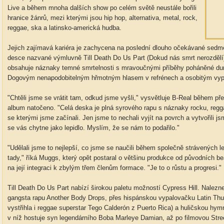
Live a během mnoha dalších show po celém světě neustále bořili
hranice žánrů, mezi kterými jsou hip hop, alternativa, metal, rock,
reggae, ska a latinsko-americká hudba.
Jejich zajímavá kariéra je zachycena na poslední dlouho očekávané sedmé
desce nazvané výmluvně Till Death Do Us Part (Dokud nás smrt nerozdělí), 
obsahuje náznaky temné smrtelnosti s mravoučnými příběhy poháněné du
Dogovým nenapodobitelným hřmotným hlasem v refrénech a osobitým vy
"Chtěli jsme se vrátit tam, odkud jsme vyšli," vysvětluje B-Real během p
album natočeno. "Celá deska je plná syrového rapu s náznaky rocku, regg
se kterými jsme začínali. Jen jsme to nechali vyjít na povrch a vytvořili 
se vás chytne jako lepidlo. Myslím, že se nám to podařilo."
"Udělali jsme to nejlepší, co jsme se naučili během společně strávených let,
tady," říká Muggs, který opět postaral o většinu produkce od původních be
na její integraci k zbylým třem členům formace. "Je to o růstu a progresi."
Till Death Do Us Part nabízí širokou paletu možností Cypress Hill. Nale
gangsta rapu Another Body Drops, přes hispánskou vypalovačku Latin Thu
vystřihla i reggae superstar Tego Calderón z Puerto Rica) a huličskou hym
v níž hostuje syn legendárního Boba Marleye Damian, až po filmovou Str