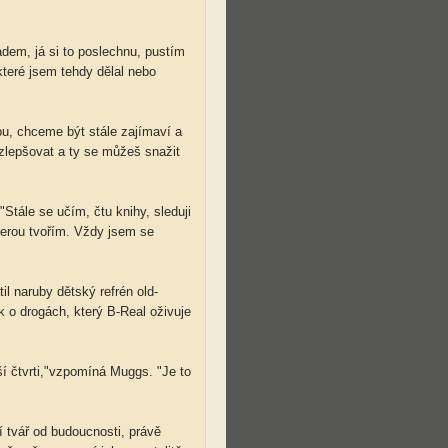
dem, já si to poslechnu, pustím
 které jsem tehdy dělal nebo
bu, chceme být stále zajímaví a
 zlepšovat a ty se můžeš snažit
Stále se učím, čtu knihy, sleduji
kterou tvořím. Vždy jsem se
l naruby dětský refrén old-
ek o drogách, který B-Real oživuje
ší čtvrti,"vzpomíná Muggs. "Je to
í tvář od budoucnosti, právě