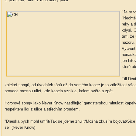
"Je to 
"Nechtě
řeky a 
kdysi. 
tím, že 
názoru, 
Vytvořit
nenaska
jen hit
které ob
Till De
kolekcí songů, od úvodních tónů až do samého konce je to záležitost všec
provede prostou ulicí, kde kapela vznikla, kolem světa a zpět.
Hororové songy jako Never Know nastiňující gangsterskou minulost kapely
respektem lidí z ulice a středním proudem.
"Dneska bych mohl umřít/Tak se jdeme zhulit/Možná zkusím bojovat/Sice s
se" (Never Know)