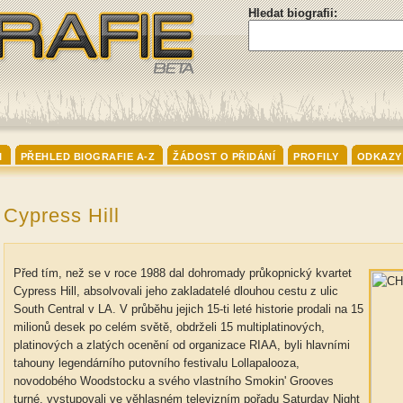
Hledat biografii:
I
PŘEHLED BIOGRAFIE A-Z
ŽÁDOST O PŘIDÁNÍ
PROFILY
ODKAZY
Cypress Hill
Před tím, než se v roce 1988 dal dohromady průkopnický kvartet
Cypress Hill, absolvovali jeho zakladatelé dlouhou cestu z ulic
South Central v LA. V průběhu jejich 15-ti leté historie prodali na 15
milionů desek po celém světě, obdrželi 15 multiplatinových,
platinových a zlatých ocenění od organizace RIAA, byli hlavními
tahouny legendárního putovního festivalu Lollapalooza,
novodobého Woodstocku a svého vlastního Smokin' Grooves
turné, vystupovali ve věhlasném televizním pořadu Saturday Night