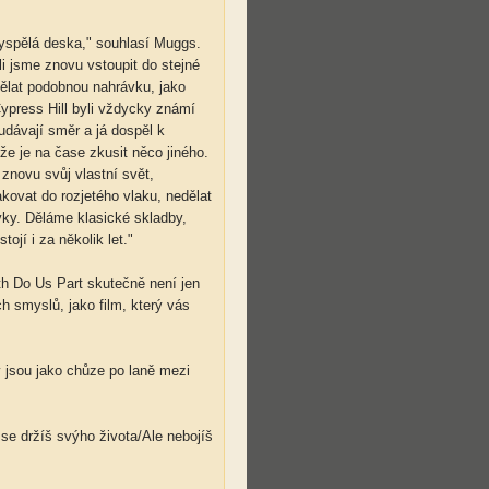
vyspělá deska," souhlasí Muggs.
li jsme znovu vstoupit do stejné
dělat podobnou nahrávku, jako
Cypress Hill byli vždycky známí
udávají směr a já dospěl k
že je na čase zkusit něco jiného.
 znovu svůj vlastní svět,
kovat do rozjetého vlaku, nedělat
ovky. Děláme klasické skladby,
stojí i za několik let."
ath Do Us Part skutečně není jen
h smyslů, jako film, který vás
 jsou jako chůze po laně mezi
e držíš svýho života/Ale nebojíš