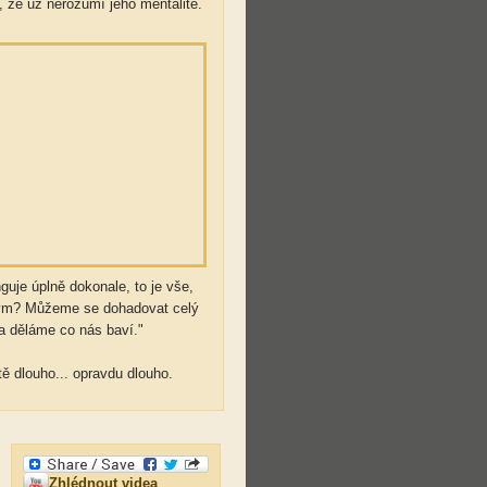
 že už nerozumí jeho mentalitě.
guje úplně dokonale, to je vše,
iným? Můžeme se dohadovat celý
 a děláme co nás baví."
tě dlouho... opravdu dlouho.
Zhlédnout videa