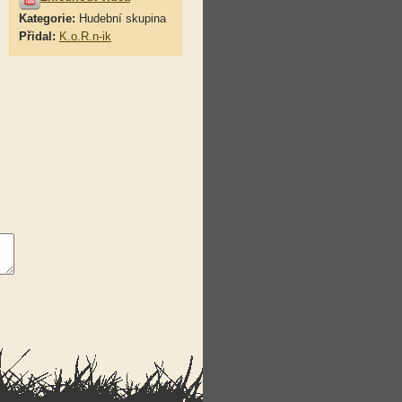
Kategorie:
Hudební skupina
Přidal:
K.o.R.n-ik