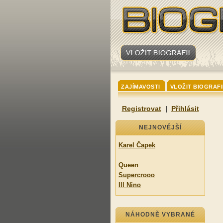
ZAJÍMAVOSTI
VLOŽIT BIOGRAFI
Registrovat
|
Přihlásit
NEJNOVĚJŠÍ
Karel Čapek
Queen
Supercrooo
Ill Nino
NÁHODNĚ VYBRANÉ