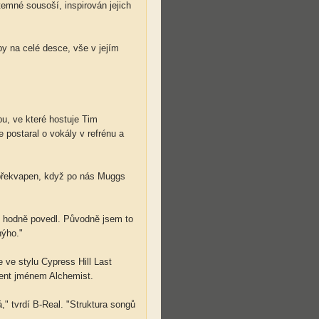
temné sousoší, inspirován jejich
py na celé desce, vše v jejím
bu, ve které hostuje Tim
postaral o vokály v refrénu a
ě překvapen, když po nás Muggs
l hodně povedl. Původně jsem to
nýho."
 ve stylu Cypress Hill Last
cent jménem Alchemist.
," tvrdí B-Real. "Struktura songů