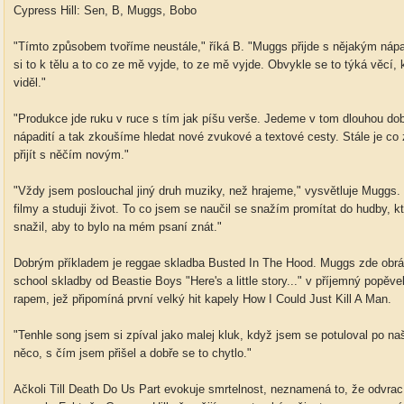
Cypress Hill: Sen, B, Muggs, Bobo
"Tímto způsobem tvoříme neustále," říká B. "Muggs přijde s nějakým nápa
si to k tělu a to co ze mě vyjde, to ze mě vyjde. Obvykle se to týká věcí,
viděl."
"Produkce jde ruku v ruce s tím jak píšu verše. Jedeme v tom dlouhou do
nápadití a tak zkoušíme hledat nové zvukové a textové cesty. Stále je co
přijít s něčím novým."
"Vždy jsem poslouchal jiný druh muziky, než hrajeme," vysvětluje Muggs. "
filmy a studuji život. To co jsem se naučil se snažím promítat do hudby, 
snažil, aby to bylo na mém psaní znát."
Dobrým příkladem je reggae skladba Busted In The Hood. Muggs zde obráti
school skladby od Beastie Boys "Here's a little story..." v příjemný popěv
rapem, jež připomíná první velký hit kapely How I Could Just Kill A Man.
"Tenhle song jsem si zpíval jako malej kluk, když jsem se potuloval po na
něco, s čím jsem přišel a dobře se to chytlo."
Ačkoli Till Death Do Us Part evokuje smrtelnost, neznamená to, že odvrac