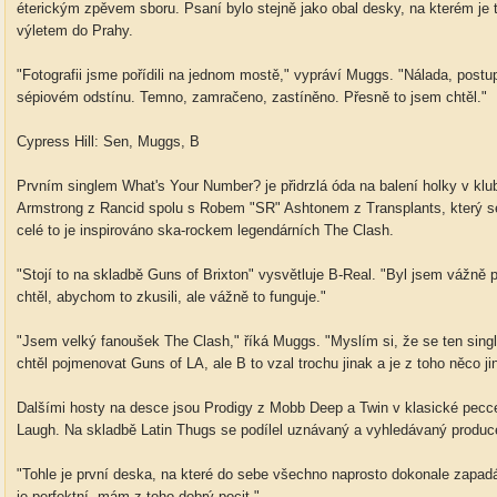
éterickým zpěvem sboru. Psaní bylo stejně jako obal desky, na kterém je 
výletem do Prahy.
"Fotografii jsme pořídili na jednom mostě," vypráví Muggs. "Nálada, postu
sépiovém odstínu. Temno, zamračeno, zastíněno. Přesně to jsem chtěl."
Cypress Hill: Sen, Muggs, B
Prvním singlem What's Your Number? je přidrzlá óda na balení holky v klu
Armstrong z Rancid spolu s Robem "SR" Ashtonem z Transplants, který se 
celé to je inspirováno ska-rockem legendárních The Clash.
"Stojí to na skladbě Guns of Brixton" vysvětluje B-Real. "Byl jsem vážn
chtěl, abychom to zkusili, ale vážně to funguje."
"Jsem velký fanoušek The Clash," říká Muggs. "Myslím si, že se ten sing
chtěl pojmenovat Guns of LA, ale B to vzal trochu jinak a je z toho něco ji
Dalšími hosty na desce jsou Prodigy z Mobb Deep a Twin v klasické pecce
Laugh. Na skladbě Latin Thugs se podílel uznávaný a vyhledávaný produ
"Tohle je první deska, na které do sebe všechno naprosto dokonale zapadá
je perfektní, mám z toho dobrý pocit."