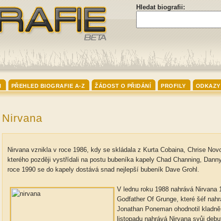
Hledat biografii:
I
PŘEHLED BIOGRAFIE A-Z
ŽÁDOST O PŘIDÁNÍ
PROFILY
ODKAZY
Nirvana
Nirvana vznikla v roce 1986, kdy se skládala z Kurta Cobaina, Chrise Nov
kterého později vystřídali na postu bubeníka kapely Chad Channing, Danny 
roce 1990 se do kapely dostává snad nejlepší bubeník Dave Grohl.
V lednu roku 1988 nahrává Nirvana
Godfather Of Grunge, které šéf nah
Jonathan Poneman ohodnotil kladně
listopadu nahrává Nirvana svůj debu