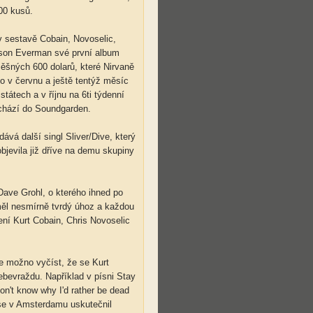
00 kusů.
v sestavě Cobain, Novoselic,
ason Everman své první album
ěšných 600 dolarů, které Nirvaně
o v červnu a ještě tentýž měsíc
tátech a v říjnu na 6ti týdenní
chází do Soundgarden.
ává další singl Sliver/Dive, který
bjevila již dříve na demu skupiny
ave Grohl, o kterého ihned po
měl nesmírně tvrdý úhoz a každou
ení Kurt Cobain, Chris Novoselic
je možno vyčíst, že se Kurt
bevraždu. Například v písni Stay
on't know why I'd rather be dead
 se v Amsterdamu uskutečnil