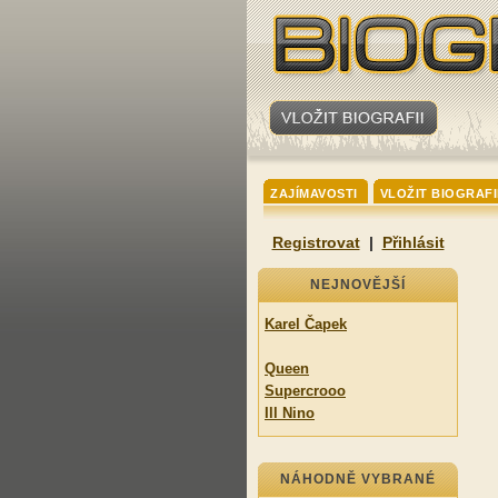
ZAJÍMAVOSTI
VLOŽIT BIOGRAFI
Registrovat
|
Přihlásit
NEJNOVĚJŠÍ
Karel Čapek
Queen
Supercrooo
Ill Nino
NÁHODNĚ VYBRANÉ