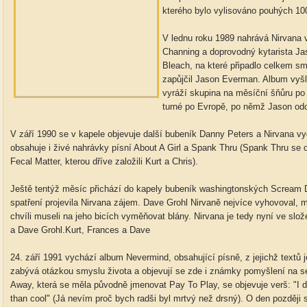
kterého bylo vylisováno pouhých 10
V lednu roku 1989 nahrává Nirvana 
Channing a doprovodný kytarista J
Bleach, na které připadlo celkem sm
zapůjčil Jason Everman. Album vyšl
vyráží skupina na měsíční šňůru po s
turné po Evropě, po němž Jason od
V září 1990 se v kapele objevuje další bubeník Danny Peters a Nirvana vyd
obsahuje i živé nahrávky písní About A Girl a Spank Thru (Spank Thru se o
Fecal Matter, kterou dříve založili Kurt a Chris).
Ještě tentýž měsíc přichází do kapely bubeník washingtonských Scream D
spatření projevila Nirvana zájem. Dave Grohl Nirvaně nejvíce vyhovoval, 
chvíli museli na jeho bicích vyměňovat blány. Nirvana je tedy nyní ve slož
a Dave Grohl.Kurt, Frances a Dave
24. září 1991 vychází album Nevermind, obsahující písně, z jejichž textů 
zabývá otázkou smyslu života a objevují se zde i známky pomyšlení na se
Away, která se měla původně jmenovat Pay To Play, se objevuje verš: "I d
than cool" (Já nevím proč bych radši byl mrtvý než drsný). O den později