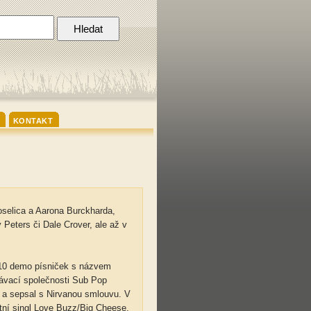
KONTAKT
oselica a Aarona Burckharda,
Peters či Dale Crover, ale až v
 10 demo písniček s názvem
rávací společnosti Sub Pop
 a sepsal s Nirvanou smlouvu. V
tní singl Love Buzz/Big Cheese,