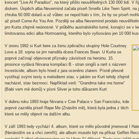
koncert "Live At Paradiso", na který přišlo neuvěřitelných 130 000 lidí. V 
diskem. Úspěch alba Nevermind začala píseň Smells Like Teen Spirit, na j
zhruba 50 000 dolarů a už vůbec se nepočítalo s tím, že by se píseň mohl
až píseň Come As You Are. Později se alba Nevermind prodalo neuvěřiteln
pro Kurta zřejmě neúnosné. V průběhu australského turné, konající se v l
limitovanou edici alba Hormoaning, kterého bylo vylisováno jen 10 000 kus
V únoru 1992 si Kurt bere za ženu zpěvačku skupiny Hole Courtney
Love a 18. srpna se jim narodila dcera Frances Bean. U Kurta se
poprvé začínají objevovat příznaky závislosti na heroinu. 15.
prosince vydává Nirvana kompilaci B - stran singlů a rarit s názvem
Incesticide, album bylo hned z jara oceněno zlatem. Písně přesně
vystihují svými texty a melodiemi stav, v jakém se Kurt tehdy zřejmě
nacházel, stav bezmoci. Například verš: "Grandma take me home"
(Babi vem mě domů) v písni Sliver je toho důkazem.Kurt
V dubnu roku 1993 hraje Nirvana v Cow Palace v San Francisku, kde
poprvé zazněla píseň Rape Me (Znásilni mě), která byla jedna z těch
které se měly objevit na dalším albu.
V září 1993 tedy vychází 4. album, které se mělo původně jmenovat I Hat
(Nenávidím se a chci zemřít), ale album muselo být na příkaz Geffen Rec
poslední 2 alba) přejmenováno na In Utero (V děloze). Texty jsou ještě cyn