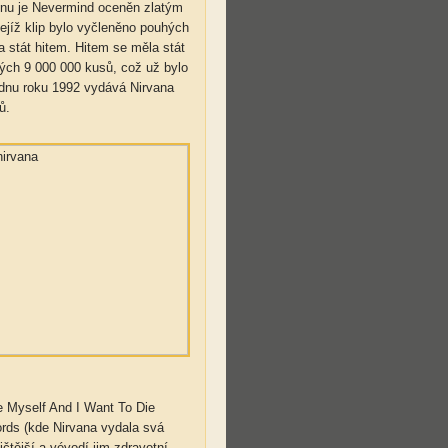
říjnu je Nevermind oceněn zlatým
ejíž klip bylo vyčleněno pouhých
a stát hitem. Hitem se měla stát
ých 9 000 000 kusů, což už bylo
ednu roku 1992 vydává Nirvana
ů.
e Myself And I Want To Die
ords (kde Nirvana vydala svá
ičtější a vévodí jim zdravotní