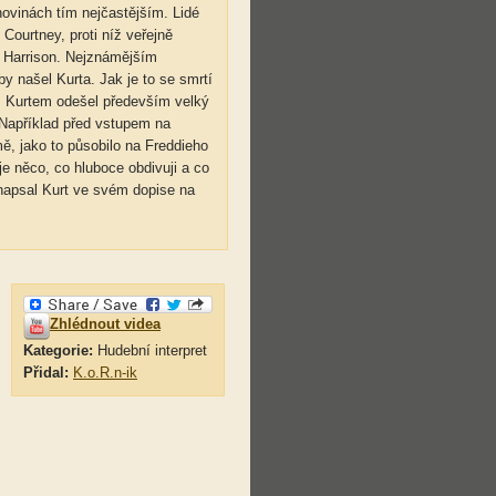
novinách tím nejčastějším. Lidé
 Courtney, proti níž veřejně
nk Harrison. Nejznámějším
y našel Kurta. Jak je to se smrtí
 s Kurtem odešel především velký
 "Například před vstupem na
ě, jako to působilo na Freddieho
je něco, co hluboce obdivuji a co
napsal Kurt ve svém dopise na
Zhlédnout videa
Kategorie:
Hudební interpret
Přidal:
K.o.R.n-ik