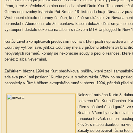
téma, které z předchozího alba nadhodila píseň Drain You. Ten samý měsí
Germs doprovodný kytarista Pat Smear. 18. listopadu hraje Nirvana v pr
Vystoupení sklidilo ohromný úspěch, konečně se ukázalo, že Nirvana není
buranského Aberdeenu, ale že i punková kapela dokáže dělat smysluplnou 
vystoupení dostalo dokonce na album s názvem MTV Unplugged In New Y
Kurtův život zkomplikovali především novináři, kteří psali nepravdivě a mož
Courtney vytrpěli své, jelikož Courtney měla v průběhu těhotenství brát dr
nebývalých rozměrů, konaly se nekonečné soudy o péči o Frances, které K
peněz z alba Nevermind.
Začátkem března 1994 se Kurt předávkoval prášky, které zapil šampaňským
zdaleka první ani poslední Kurtův pokus o sebevraždu. Vždy ho na poslední
naposledy v Římě během evropského turné v březnu 1994, pár dnů před 
Nalezení mrtvého Kurta 8. dubna
nalezeno tělo Kurta Cobaina. K
dříve v nástavbě nad garáží ve
Seattlu. Všem bylo v tu chvíli j
fanoušci to však nemohli pochop
člověk s malou dcerkou, na vrcho
Začaly se objevovat různé teorie