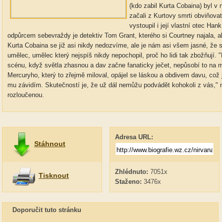
(kdo zabil Kurta Cobaina) byl v 
začali z Kurtovy smrti obviňovat
vystoupil i její vlastní otec Ha
odpůrcem sebevraždy je detektiv Tom Grant, kterého si Courtney najala, ab
Kurta Cobaina se již asi nikdy nedozvíme, ale je nám asi všem jasné, že
umělec, umělec který nejspíš nikdy nepochopil, proč ho lidi tak zbožňují.
scénu, když světla zhasnou a dav začne fanaticky ječet, nepůsobí to na m
Mercuryho, který to zřejmě miloval, opájel se láskou a obdivem davu, což 
mu závidím. Skutečností je, že už dál nemůžu podvádět kohokoli z vás," 
rozloučenou.
Adresa URL:
Stáhnout
Zhlédnuto:
7051x
Tisknout
Staženo:
3476x
Doporučit tuto stránku