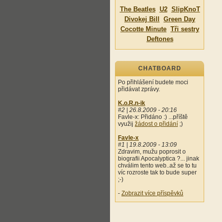
The Beatles
U2
SlipKnoT
Divokej Bill
Green Day
Cocotte Minute
Tři sestry
Deftones
CHATBOARD
Po přihlášení budete moci
přidávat zprávy.
K.o.R.n-ik
#2 | 26.8.2009 - 20:16
Favle-x: Přidáno :) ...příště
využij
žádost o přidání
;)
Favle-x
#1 | 19.8.2009 - 13:09
Zdravim, mužu poprosit o
biografii Apocalyptica ?... jinak
chválim tento web..až se to tu
víc rozroste tak to bude super
;-)
-
Zobrazit více příspěvků