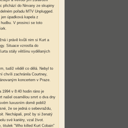
c přichází do Nirvany ze skupiny
avidelném pořadu MTV Unplugged.
 jen úpadková kapela z
hudbu. V prosinci se toto
ork.
ná i právě kvůli nim si Kurt a
ogy. Situace vzrostla do
urta stály většinu vydělaných
, tudíž věděl co dělá. Nebyl to
 chvíli zachránila Courtney,
plánovaným koncertem v Praze.
 1994 v 8:40 hodin ráno je
urt našel osamělou smrt o dva dny
 svém luxusním domě poblíž
asné, že se jedná o sebevraždu,
it. Nechápali, proč by si ženatý
lu své kariéry, vzal život.
, titulek "Who killed Kurt Cobain"