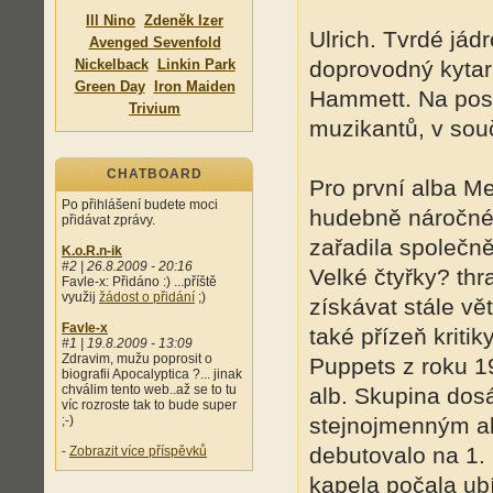
Ill Nino
Zdeněk Izer
Ulrich. Tvrdé jád
Avenged Sevenfold
Nickelback
Linkin Park
doprovodný kytari
Green Day
Iron Maiden
Hammett. Na post
Trivium
muzikantů, v souč
CHATBOARD
Pro první alba Me
Po přihlášení budete moci
hudebně náročné 
přidávat zprávy.
zařadila společn
K.o.R.n-ik
#2 | 26.8.2009 - 20:16
Velké čtyřky? th
Favle-x: Přidáno :) ...příště
využij
žádost o přidání
;)
získávat stále vě
Favle-x
také přízeň kritik
#1 | 19.8.2009 - 13:09
Zdravim, mužu poprosit o
Puppets z roku 1
biografii Apocalyptica ?... jinak
chválim tento web..až se to tu
alb. Skupina dos
víc rozroste tak to bude super
;-)
stejnojmenným al
debutovalo na 1.
-
Zobrazit více příspěvků
kapela počala ub