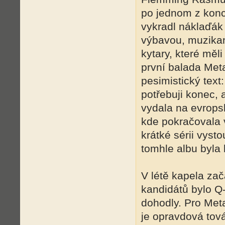
po jednom z konc
vykradl náklaďák
výbavou, muzikan
kytary, které měli
první balada Meta
pesimistický text:
potřebuji konec,
vydala na evrops
kde pokračovala v
krátké sérii vyst
tomhle albu byla
V létě kapela za
kandidátů bylo 
dohodly. Pro Meta
je opravdová tová