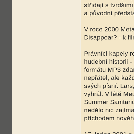
střídají s tvrdším
a původní předsta
V roce 2000 Metal
Disappear? - k fi
Právníci kapely r
hudební historii 
formátu MP3 zdarm
nepřátel, ale kaž
svých písní. Lars
vyhrál. V létě Me
Summer Sanitariu
nedělo nic zajíma
příchodem nového