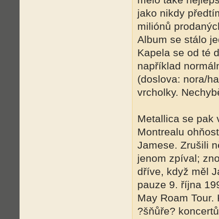
jako nikdy předtí
miliónů prodaný
Album se stálo je
Kapela se od té 
například normál
(doslova: nora/ha
vrcholky. Nechybě
Metallica se pak 
Montrealu ohňostr
Jamese. Zrušili 
jenom zpíval; zno
dříve, když měl 
pauze 9. října 1
May Roam Tour. 
?šňůře? koncertů 