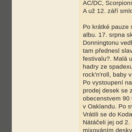
AC/DC, Scorpions
A už 12. září sml
Po krátké pauze 
albu. 17. srpna s
Donningtonu vedl
tam přednesl slav
festivalu?. Malá u
hadry ze spadexu
rock'n'roll, baby
Po vystoupení na f
prodej desek se z
obecenstvem 90 t
v Oaklandu. Po sv
Vrátili se do Kod
Nátáčeli jej od 2
mixováním desky