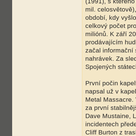
(1991), s kterého
mil. celosvětově)
období, kdy vyšl
celkový počet pr
miliónů. K září 2
prodávajícím hud
začal informační
nahrávek. Za sle
Spojených státech
První počin kapely
napsal už v kape
Metal Massacre. V
za první stabilně
Dave Mustaine, L
incidentech před
Cliff Burton z tr