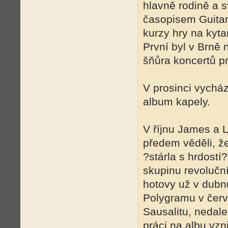
hlavně rodině a 
časopisem Guitar
kurzy hry na kyta
První byl v Brně 
šňůra koncertů p
V prosinci vycház
album kapely.
V říjnu James a L
předem věděli, ž
?stárla s hrdostí
skupinu revoluční 
hotovy už v dubnu
Polygramu v červ
Sausalitu, nedal
práci na albu vzn