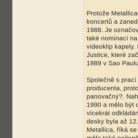
Protože Metallica
koncertů a zaned
1988. Je označov
také nominací na
videoklip kapely.
Justice, které zač
1989 v Sao Paulu
Společně s prací
producenta, prot
panovačný?. Nahr
1990 a mělo být 
vícekrát odkládá
desky byla až 12
Metallica, říká 
mělo také nejlepš