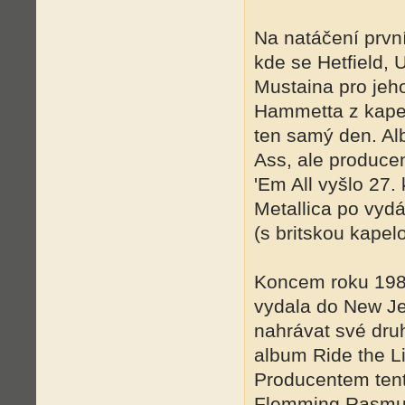
Na natáčení první
kde se Hetfield, U
Mustaina pro jeho
Hammetta z kapel
ten samý den. Al
Ass, ale producent
'Em All vyšlo 27.
Metallica po vydá
(s britskou kapel
Koncem roku 1983
vydala do New Je
nahrávat své dru
album Ride the Li
Producentem tent
Flemming Rasmus