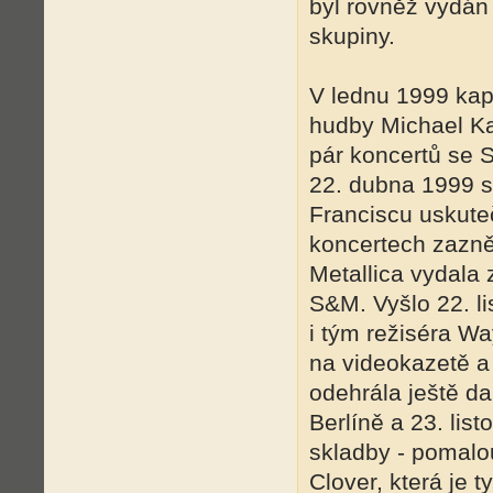
byl rovněž vydán
skupiny.
V lednu 1999 kape
hudby Michael Kam
pár koncertů se 
22. dubna 1999 s
Franciscu uskute
koncertech zazněl
Metallica vydala
S&M. Vyšlo 22. l
i tým režiséra W
na videokazetě a 
odehrála ještě da
Berlíně a 23. li
skladby - pomalo
Clover, která je