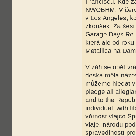
Franciscu. Kde za
NWOBHM. V červen
v Los Angeles, kd
zkoušek. Za šest
Garage Days Re-R
která ale od roku
Metallica na Dam
V záři se opět vrát
deska měla název 
můžeme hledat v 
pledge all allegia
and to the Republ
individual, with l
věrnost vlajce Sp
vlaje, národu po
spravedlností pro