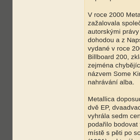
V roce 2000 Metal
zažalovala spole
autorskými právy 
dohodou a z Naps
vydané v roce 20
Billboard 200, zkl
zejména chybějíc
názvem Some Kind
nahrávání alba.
Metallica doposud
dvě EP, dvaadvace
vyhrála sedm cen 
podařilo bodovat
místě s pěti po s