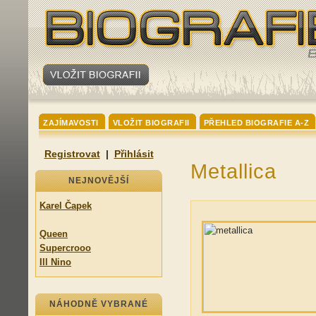
ZAJÍMAVOSTI
VLOŽIT BIOGRAFII
PŘEHLED BIOGRAFIE A-Z
Registrovat
|
Přihlásit
Metallica
NEJNOVĚJŠÍ
Karel Čapek
Queen
Supercrooo
Ill Nino
NÁHODNĚ VYBRANÉ