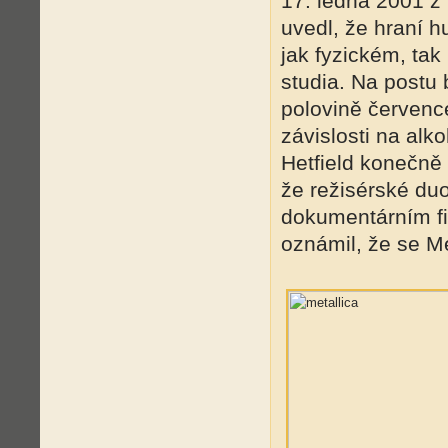
17. ledna 2001 z
uvedl, že hraní h
jak fyzickém, tak
studia. Na postu
polovině července
závislosti na alko
Hetfield konečně 
že režisérské duo
dokumentárním fil
oznámil, že se Met