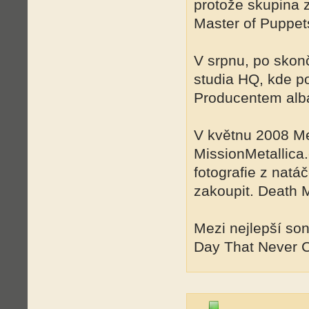
protože skupina 
Master of Puppet
V srpnu, po skonč
studia HQ, kde p
Producentem alba
V květnu 2008 Me
MissionMetallica
fotografie z nat
zakoupit. Death M
Mezi nejlepší so
Day That Never C