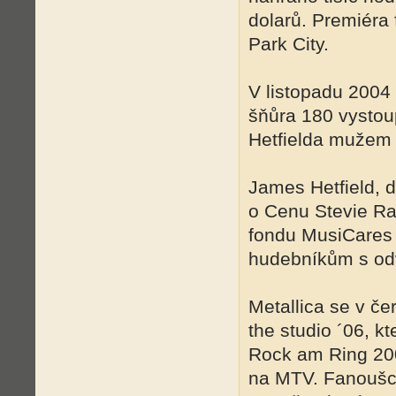
dolarů. Premiéra 
Park City.
V listopadu 2004 
šňůra 180 vystou
Hetfielda mužem 
James Hetfield, d
o Cenu Stevie Ra
fondu MusiCares 
hudebníkům s od
Metallica se v č
the studio ´06, 
Rock am Ring 200
na MTV. Fanoušci 