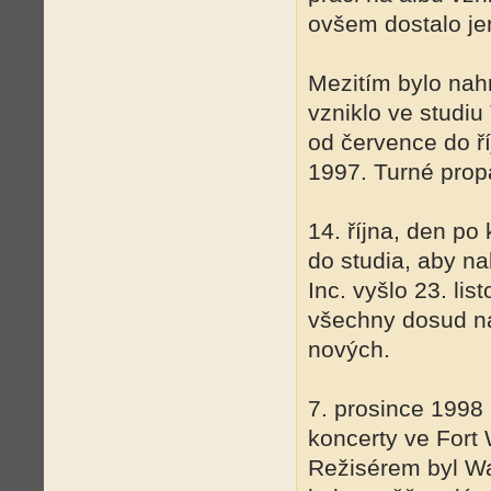
ovšem dostalo jen
Mezitím bylo nah
vzniklo ve studi
od července do ří
1997. Turné propa
14. října, den po
do studia, aby n
Inc. vyšlo 23. li
všechny dosud na
nových.
7. prosince 1998 
koncerty ve Fort 
Režisérem byl W