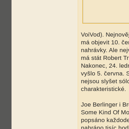
VoiVod). Nejnověj
má objevit 10. če
nahrávky. Ale ne
má stát Robert Tru
Nakonec, 24. ledn
vyšlo 5. června. 
nejsou slyšet sól
charakteristické.
Joe Berlinger i B
Some Kind Of Mon
popsáno každoden
nahráno tisíc hod