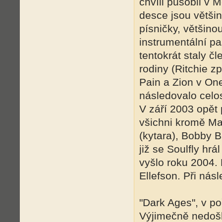
chvíli působil v M
desce jsou většin
písničky, většino
instrumentální pa
tentokrát staly 
rodiny (Ritchie z
Pain a Zion v On
následovalo celo
V září 2003 opět 
všichni kromě Ma
(kytara), Bobby B
již se Soulfly hr
vyšlo roku 2004. 
Ellefson. Při násl
"Dark Ages", v po
Výjimečně nedošl