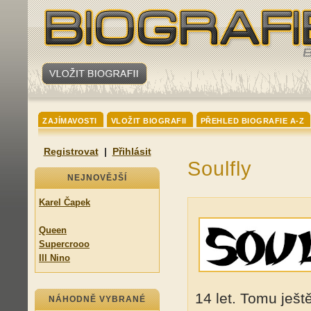
ZAJÍMAVOSTI
VLOŽIT BIOGRAFII
PŘEHLED BIOGRAFIE A-Z
Registrovat
|
Přihlásit
Soulfly
NEJNOVĚJŠÍ
Karel Čapek
Queen
Supercrooo
Ill Nino
14 let. Tomu ješt
NÁHODNĚ VYBRANÉ