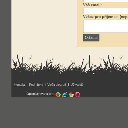
Váš email:
Vzkaz pro příjemce: (nep
Kontakt
|
Podmínky
|
Vložit biografii
|
Uživatelé
Optimalizováno pro: