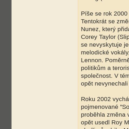
Píše se rok 2000 
Tentokrát se změ
Nunez, který přida
Corey Taylor (Sl
se nevyskytuje je
melodické vokály
Lennon. Poměrně 
politikům a teror
společnost. V tém
opět nevynechali
Roku 2002 vycház
pojmenované "Sou
proběhla změna ve
opět usedl Roy M