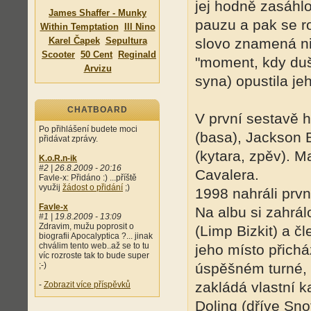
jej hodně zasáhlo
James Shaffer - Munky
pauzu a pak se ro
Within Temptation
Ill Nino
Karel Čapek
Sepultura
slovo znamená ni
Scooter
50 Cent
Reginald
"moment, kdy duš
Arvizu
syna) opustila je
CHATBOARD
V první sestavě h
Po přihlášení budete moci
(basa), Jackson 
přidávat zprávy.
(kytara, zpěv). 
K.o.R.n-ik
#2 | 26.8.2009 - 20:16
Cavalera.
Favle-x: Přidáno :) ...příště
využij
žádost o přidání
;)
1998 nahráli prvn
Favle-x
Na albu si zahrá
#1 | 19.8.2009 - 13:09
Zdravim, mužu poprosit o
(Limp Bizkit) a č
biografii Apocalyptica ?... jinak
chválim tento web..až se to tu
jeho místo přich
víc rozroste tak to bude super
;-)
úspěšném turné, p
zakládá vlastní k
-
Zobrazit více příspěvků
Doling (dříve Snot