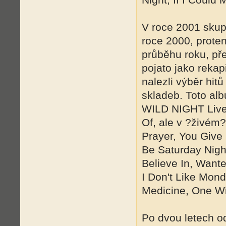
V roce 2001 skup
roce 2000, prote
průběhu roku, př
pojato jako rekap
nalezli výběr hit
skladeb. Toto al
WILD NIGHT Live 
Of, ale v ?živém?
Prayer, You Give
Be Saturday Nigh
Believe In, Want
I Don't Like Mon
Medicine, One Wi
Po dvou letech o