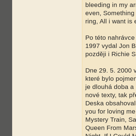
bleeding in my ar
even, Something t
ring, All i want is
Po této nahrávce 
1997 vydal Jon B
později i Richie
Dne 29. 5. 2000 
které bylo pojme
je dlouhá doba a 
nové texty, tak 
Deska obsahovala 
you for loving me
Mystery Train, S
Queen From Mars,
Night, If I Could