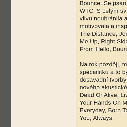
Bounce. Se psaní
WTC. S celým svě
vlivu neubránila 
motivovala a insp
The Distance, Jo
Me Up, Right Sid
From Hello, Boun
Na rok později, t
specialitku a to 
dosavadní tvorby 
nového akustické
Dead Or Alive, Li
Your Hands On M
Everyday, Born T
You, Always.