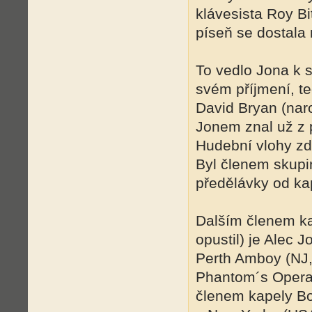
klávesista Roy Bi
píseň se dostala 
To vedlo Jona k 
svém příjmení, t
David Bryan (naro
Jonem znal už z 
Hudební vlohy zdě
Byl členem skupi
předělávky od ka
Dalším členem ka
opustil) je Alec 
Perth Amboy (NJ,
Phantom´s Opera
členem kapely Bo