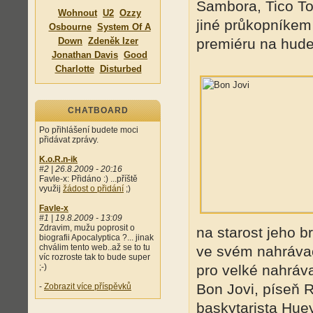
Sambora, Tico To
Wohnout
U2
Ozzy
jiné průkopníkem
Osbourne
System Of A
Down
Zdeněk Izer
premiéru na hude
Jonathan Davis
Good
Charlotte
Disturbed
CHATBOARD
Po přihlášení budete moci
přidávat zprávy.
K.o.R.n-ik
#2 | 26.8.2009 - 20:16
Favle-x: Přidáno :) ...příště
využij
žádost o přidání
;)
Favle-x
#1 | 19.8.2009 - 13:09
Zdravim, mužu poprosit o
na starost jeho 
biografii Apocalyptica ?... jinak
chválim tento web..až se to tu
ve svém nahrávac
víc rozroste tak to bude super
;-)
pro velké nahráva
Bon Jovi, píseň 
-
Zobrazit více příspěvků
baskytarista Hue