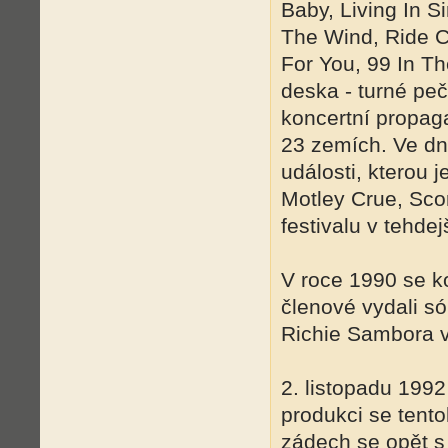
Baby, Living In S
The Wind, Ride C
For You, 99 In T
deska - turné peč
koncertní propag
23 zemích. Ve dn
události, kterou 
Motley Crue, Sco
festivalu v tehd
V roce 1990 se ko
členové vydali só
Richie Sambora v
2. listopadu 1992
produkci se tent
zádech se opět s 