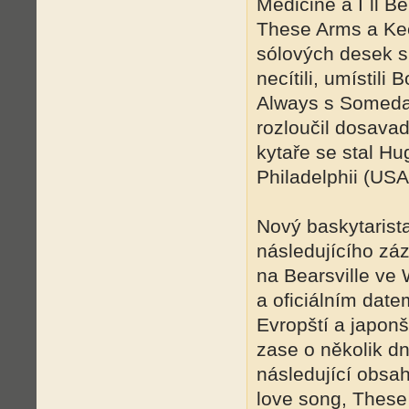
Medicine a I´ll B
These Arms a Kee
sólových desek si
necítili, umístili
Always s Someday
rozloučil dosava
kytaře se stal H
Philadelphii (USA
Nový baskytarista
následujícího zá
na Bearsville ve 
a oficiálním date
Evropští a japonš
zase o několik dn
následující obsah
love song, These