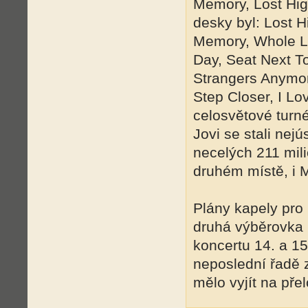
Memory, Lost Hig
desky byl: Lost 
Memory, Whole Lo
Day, Seat Next To
Strangers Anymor
Step Closer, I Lo
celosvětové turné
Jovi se stali nej
necelých 211 mil
druhém místě, i M
Plány kapely pro
druhá výběrovka 
koncertu 14. a 1
neposlední řadě 
mělo vyjít na př