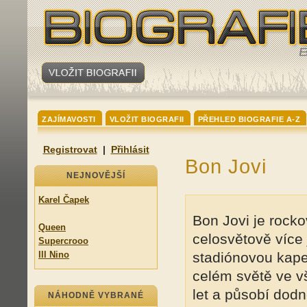
ZAJÍMAVOSTI
VLOŽIT BIOGRAFII
PŘEHLED BIOGRAFIE A-Z
Registrovat
|
Přihlásit
Bon Jovi
NEJNOVĚJŠÍ
Karel Čapek
Bon Jovi je rock
Queen
celosvětově více
Supercrooo
Ill Nino
stadiónovou kapel
celém světě ve v
let a působí dodn
NÁHODNĚ VYBRANÉ