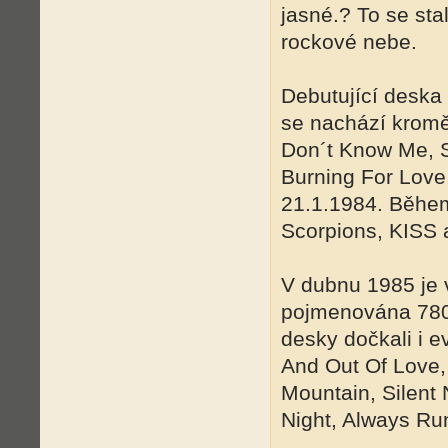
jasné.? To se sta
rockové nebe.
Debutující deska 
se nachází kromě
Don´t Know Me, S
Burning For Love
21.1.1984. Během
Scorpions, KISS a
V dubnu 1985 je 
pojmenována 7800
desky dočkali i e
And Out Of Love,
Mountain, Silent
Night, Always Ru