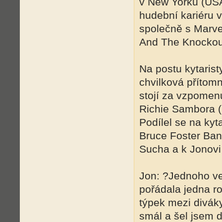
v New Yorku (USA
hudební kariéru v
společně s Marve
And The Knockou
Na postu kytarist
chvilková přítom
stojí za vzpomen
Richie Sambora (
Podílel se na ky
Bruce Foster Ba
Sucha a k Jonovi
Jon: ?Jednoho ve
pořádala jedna ro
týpek mezi diváky
smál a šel jsem d