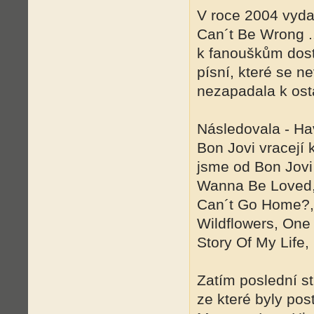
V roce 2004 vyda
Can´t Be Wrong ..
k fanouškům dost
písní, které se n
nezapadala k ost
Následovala - Ha
Bon Jovi vracejí 
jsme od Bon Jovi 
Wanna Be Loved,
Can´t Go Home?, 
Wildflowers, One 
Story Of My Life, 
Zatím poslední s
ze které byly po