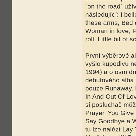
´on the road´ užív
následující: I bel
these arms, Bed o
Woman in love, Fe
roll, Little bit of
První výběrové a
vyšlo kupodivu nej
1994) a o osm dní
debutového alba 
pouze Runaway. 
In And Out Of Lo
si posluchač můž
Prayer, You Give
Say Goodbye a W
tu lze nalézt La