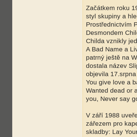
Začátkem roku 19
styl skupiny a hl
Prostřednictvím 
Desmondem Child
Childa vznikly je
A Bad Name a Liv
patrný ještě na W
dostala název Sl
objevila 17.srpna
You give love a b
Wanted dead or al
you, Never say go
V září 1988 uveř
zářezem pro kapel
skladby: Lay You