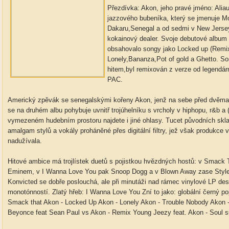
Přezdívka: Akon, jeho pravé jméno: Ali
jazzového bubeníka, který se jmenuje Mo
Dakaru,Senegal a od sedmi v New Jersey
kokainový dealer. Svoje debutové album 
obsahovalo songy jako Locked up (Remix)
Lonely,Bananza,Pot of gold a Ghetto. Son
hitem,byl remixován z verze od legendárn
PAC.
Americký zpěvák se senegalskými kořeny Akon, jenž na sebe před dvěma 
se na druhém albu pohybuje uvnitř trojúhelníku s vrcholy v hiphopu, r&b a (
vymezeném hudebním prostoru najdete i jiné ohlasy. Tucet původních sklad
amalgam stylů a vokály proháněné přes digitální filtry, jež však produkce v
nadužívala.
Hitové ambice má trojlístek duetů s pojistkou hvězdných hostů: v Smack T
Eminem, v I Wanna Love You pak Snoop Dogg a v Blown Away zase Style
Konvicted se dobře poslouchá, ale při minutáži nad rámec vinylové LP de
monotónností. Zlatý hřeb: I Wanna Love You Zní to jako: globální černý 
Smack that Akon - Locked Up Akon - Lonely Akon - Trouble Nobody Akon -
Beyonce feat Sean Paul vs Akon - Remix Young Jeezy feat. Akon - Soul su