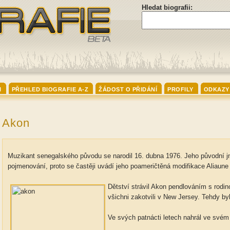
Hledat biografii:
I
PŘEHLED BIOGRAFIE A-Z
ŽÁDOST O PŘIDÁNÍ
PROFILY
ODKAZY
Akon
Muzikant senegalského původu se narodil 16. dubna 1976. Jeho původní j
pojmenování, proto se častěji uvádí jeho poameričtěná modifikace Aliaun
Dětství strávil Akon pendlováním s rodi
všichni zakotvili v New Jersey. Tehdy by
Ve svých patnácti letech nahrál ve své