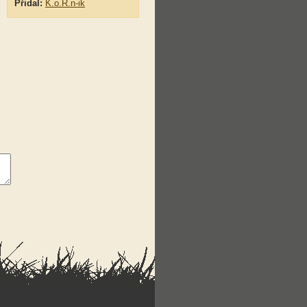
Přidal:
K.o.R.n-ik