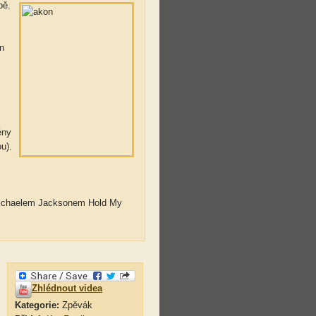
bě.
n
ény
u).
 Michaelem Jacksonem Hold My
Zhlédnout videa
Kategorie:
Zpěvák