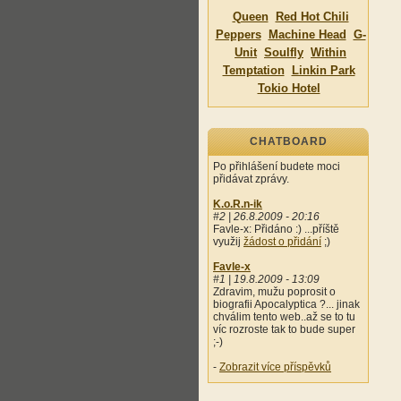
Queen
Red Hot Chili
Peppers
Machine Head
G-
Unit
Soulfly
Within
Temptation
Linkin Park
Tokio Hotel
CHATBOARD
Po přihlášení budete moci
přidávat zprávy.
K.o.R.n-ik
#2 | 26.8.2009 - 20:16
Favle-x: Přidáno :) ...příště
využij
žádost o přidání
;)
Favle-x
#1 | 19.8.2009 - 13:09
Zdravim, mužu poprosit o
biografii Apocalyptica ?... jinak
chválim tento web..až se to tu
víc rozroste tak to bude super
;-)
-
Zobrazit více příspěvků