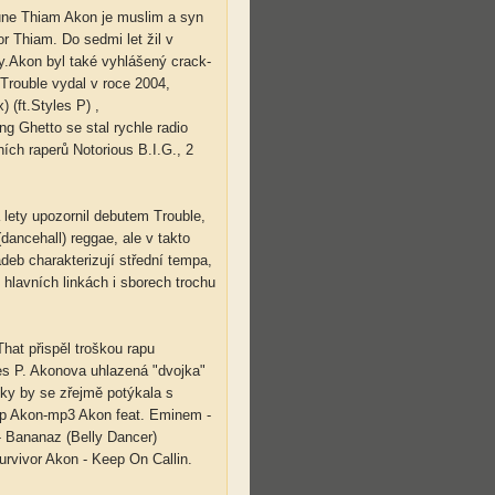
aune Thiam Akon je muslim a syn
r Thiam. Do sedmi let žil v
.Akon byl také vyhlášený crack-
Trouble vydal v roce 2004,
 (ft.Styles P) ,
g Ghetto se stal rychle radio
ích raperů Notorious B.I.G., 2
lety upozornil debutem Trouble,
dancehall) reggae, ale v takto
eb charakterizují střední tempa,
 hlavních linkách i sborech trochu
hat přispěl troškou rapu
s P. Akonova uhlazená "dvojka"
sky by se zřejmě potýkala s
pop Akon-mp3 Akon feat. Eminem -
 Bananaz (Belly Dancer)
rvivor Akon - Keep On Callin.