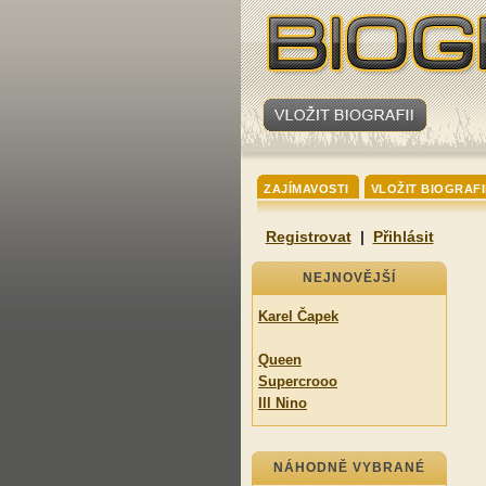
ZAJÍMAVOSTI
VLOŽIT BIOGRAFI
Registrovat
|
Přihlásit
NEJNOVĚJŠÍ
Karel Čapek
Queen
Supercrooo
Ill Nino
NÁHODNĚ VYBRANÉ