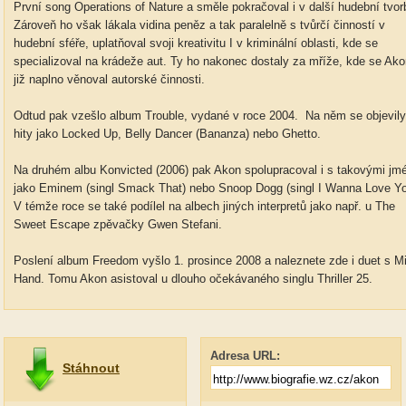
První song Operations of Nature a směle pokračoval i v další hudební tvor
Zároveň ho však lákala vidina peněz a tak paralelně s tvůrčí činností v
hudební sféře, uplatňoval svoji kreativitu I v kriminální oblasti, kde se
specializoval na krádeže aut. Ty ho nakonec dostaly za mříže, kde se Ako
již naplno věnoval autorské činnosti.
Odtud pak vzešlo album Trouble, vydané v roce 2004. Na něm se objevily
hity jako Locked Up, Belly Dancer (Bananza) nebo Ghetto.
Na druhém albu Konvicted (2006) pak Akon spolupracoval i s takovými jm
jako Eminem (singl Smack That) nebo Snoop Dogg (singl I Wanna Love Yo
V témže roce se také podílel na albech jiných interpretů jako např. u The
Sweet Escape zpěvačky Gwen Stefani.
Poslení album Freedom vyšlo 1. prosince 2008 a naleznete zde i duet s
Hand. Tomu Akon asistoval u dlouho očekávaného singlu Thriller 25.
Adresa URL:
Stáhnout