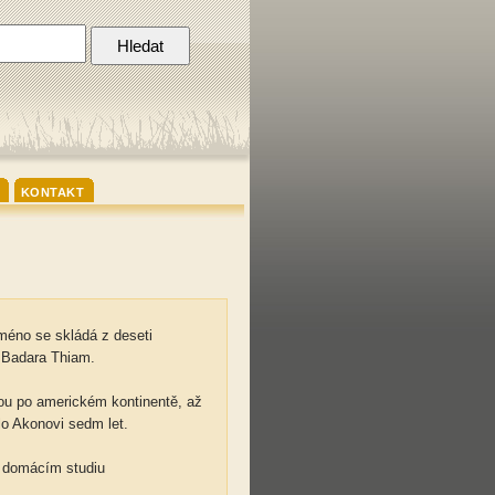
KONTAKT
méno se skládá z deseti
e Badara Thiam.
nou po americkém kontinentě, až
lo Akonovi sedm let.
m domácím studiu