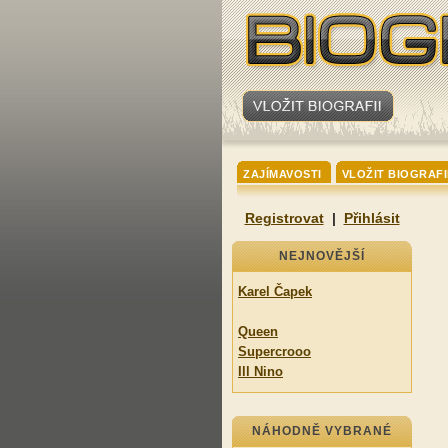
ZAJÍMAVOSTI
VLOŽIT BIOGRAFI
Registrovat
|
Přihlásit
NEJNOVĚJŠÍ
Karel Čapek
Queen
Supercrooo
Ill Nino
NÁHODNĚ VYBRANÉ