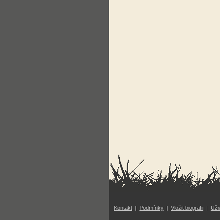
Kontakt
|
Podmínky
|
Vložit biografii
|
Uži