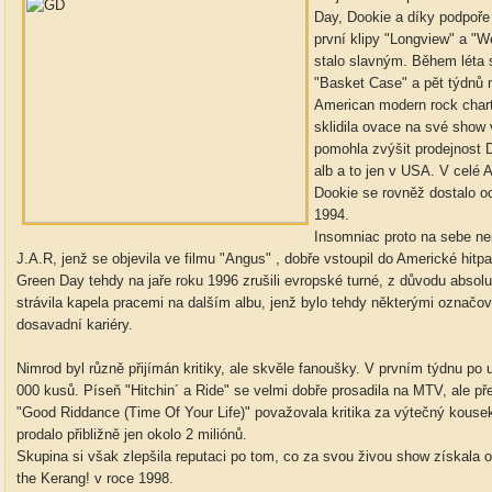
Day, Dookie a díky podpoře
první klipy "Longview" a "
stalo slavným. Během léta se
"Basket Case" a pět týdnů n
American modern rock chart
sklidila ovace na své show
pomohla zvýšit prodejnost D
alb a to jen v USA. V celé 
Dookie se rovněž dostalo 
1994.
Insomniac proto na sebe ne
J.A.R, jenž se objevila ve filmu "Angus" , dobře vstoupil do Americké hitp
Green Day tehdy na jaře roku 1996 zrušili evropské turné, z důvodu absol
strávila kapela pracemi na dalším albu, jenž bylo tehdy některými označová
dosavadní kariéry.
Nimrod byl různě přijímán kritiky, ale skvěle fanoušky. V prvním týdnu po 
000 kusů. Píseň "Hitchin´ a Ride" se velmi dobře prosadila na MTV, ale p
"Good Riddance (Time Of Your Life)" považovala kritika za výtečný kous
prodalo přibližně jen okolo 2 miliónů.
Skupina si však zlepšila reputaci po tom, co za svou živou show získala 
the Kerang! v roce 1998.