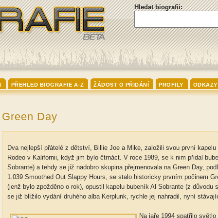
Hledat biografii:
I
PŘEHLED BIOGRAFIE A-Z
ŽÁDOST O PŘIDÁNÍ
PROFILY
ODKAZY
Green Day
Dva nejlepší přátelé z dětství, Billie Joe a Mike, založili svou první kape
Rodeo v Kalifornii, když jim bylo čtrnáct. V roce 1989, se k nim přidal bu
Sobrante) a tehdy se již nadobro skupina přejmenovala na Green Day, podl
1.039 Smoothed Out Slappy Hours, se stalo historicky prvním počinem Gr
(jenž bylo zpožděno o rok), opustil kapelu bubeník Al Sobrante (z důvodu 
se již blížilo vydání druhého alba Kerplunk, rychle jej nahradil, nyní stáva
Na jaře 1994 spatřilo světlo