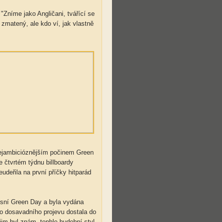
: "Zníme jako Angličani, tvářící se
 zmatený, ale kdo ví, jak vlastně
nejambicióznějším počinem Green
e čtvrtém týdnu billboardy
udeřila na první příčky hitparád
písní Green Day a byla vydána
ho dosavadního projevu dostala do
jim byl znám, tenhle hudební styl