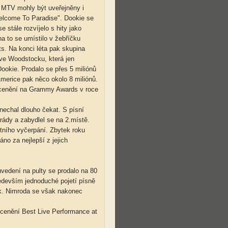
 MTV mohly být uveřejněny i
Welcome To Paradise". Dookie se
 stále rozvíjelo s hity jako
a to se umístilo v žebříčku
s. Na konci léta pak skupina
 ve Woodstocku, která jen
ookie. Prodalo se přes 5 miliónů
Americe pak něco okolo 8 miliónů.
ocenění na Grammy Awards v roce
nechal dlouho čekat. S písní
arády a zabydlel se na 2.místě.
utního vyčerpání. Zbytek roku
no za nejlepší z jejich
uvedení na pulty se prodalo na 80
ředevším jednoduché pojetí písně
ek. Nimroda se však nakonec
ocenění Best Live Performance at