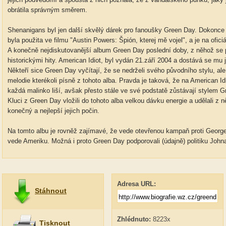
obrátila správným směrem.
Shenanigans byl jen další skvělý dárek pro fanoušky Green Day. Dokonce 
byla použita ve filmu "Austin Powers: Špión, kterej mě vojel", a je na ofic
A konečně nejdiskutovanější album Green Day poslední doby, z něhož se 
historickými hity. American Idiot, byl vydán 21.září 2004 a dostává se mu 
Někteří sice Green Day vyčítají, že se nedrželi svého původního stylu, a
melodie kterékoli písně z tohoto alba. Pravda je taková, že na American Idi
každá malinko liší, avšak přesto stále ve své podstatě zůstávají stylem G
Kluci z Green Day vložili do tohoto alba velkou dávku energie a udělali z ně
konečný a nejlepší jejich počin.
Na tomto albu je rovněž zajímavé, že vede otevřenou kampaň proti Georgei
vede Ameriku. Možná i proto Green Day podporovali (údajně) politiku Johna
Adresa URL:
Stáhnout
Zhlédnuto:
8223x
Tisknout