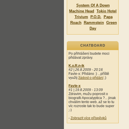
System Of A Down
Machine Head
Tokio Hotel
Trivium
P.O.D.
Papa
Roach
Rammstein
Green
Day
CHATBOARD
Po přihlášení budete moci
přidávat zprávy.
K.o.R.n-ik
#2 | 26.8.2009 - 20:16
Favle-x: Přidáno :) ...příště
využij
žádost o přidání
;)
Favle-x
#1 | 19.8.2009 - 13:09
Zdravim, mužu poprosit o
biografii Apocalyptica ?... jinak
chválim tento web..až se to tu
víc rozroste tak to bude super
;-)
-
Zobrazit více příspěvků