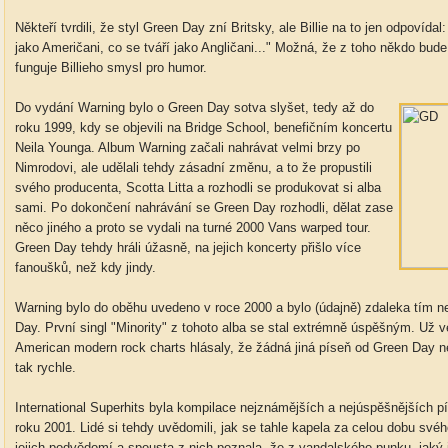
Někteří tvrdili, že styl Green Day zní Britsky, ale Billie na to jen odpovídal
jako Američani, co se tváří jako Angličani..." Možná, že z toho někdo bude
funguje Billieho smysl pro humor.
Do vydání Warning bylo o Green Day sotva slyšet, tedy až do
roku 1999, kdy se objevili na Bridge School, benefičním koncertu
Neila Younga. Album Warning začali nahrávat velmi brzy po
Nimrodovi, ale udělali tehdy zásadní změnu, a to že propustili
svého producenta, Scotta Litta a rozhodli se produkovat si alba
sami. Po dokončení nahrávání se Green Day rozhodli, dělat zase
něco jiného a proto se vydali na turné 2000 Vans warped tour.
Green Day tehdy hráli úžasně, na jejich koncerty přišlo více
fanoušků, než kdy jindy.
Warning bylo do oběhu uvedeno v roce 2000 a bylo (údajně) zdaleka tím 
Day. První singl "Minority" z tohoto alba se stal extrémně úspěšným. Už v
American modern rock charts hlásaly, že žádná jiná píseň od Green Day ne
tak rychle.
International Superhits byla kompilace nejznámějších a nejúspěšnějších 
roku 2001. Lidé si tehdy uvědomili, jak se tahle kapela za celou dobu své
jejich podvědomí a spousta z nich poznala, že z vandalského punku, jaký 