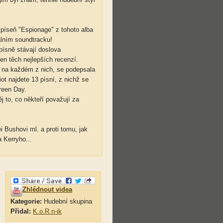
píseň "Espionage" z tohoto alba
iálním soundtracku!
písně stávají doslova
jen těch nejlepších recenzí.
le na každém z nich, se podepsala
ot najdete 13 písní, z nichž se
reen Day.
j to, co někteří považují za
 Bushovi ml. a proti tomu, jak
 Kerryho...
Zhlédnout videa
Kategorie:
Hudební skupina
Přidal:
K.o.R.n-ik