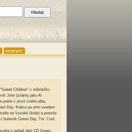
KONTAKT
lu "Sweet Children" v městečku
beník John (známý jako Al
e jedné z písní svého alba.
een Day. Krátce po jeho uvedení
studia na Vysoké škole) a protože
jící bubeník Green Day, Tre´ Cool.
 světa v pořadí třetí CD Green