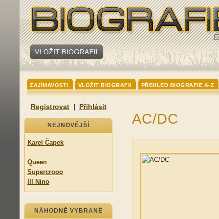
ZAJÍMAVOSTI
VLOŽIT BIOGRAFII
PŘEHLED BIOGRAFIE A-Z
Registrovat
|
Přihlásit
AC/DC
NEJNOVĚJŠÍ
Karel Čapek
Queen
Supercrooo
Ill Nino
NÁHODNĚ VYBRANÉ