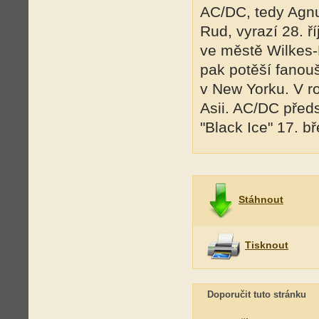
AC/DC, tedy Agnus
Rud, vyrazí 28. ř
ve městě Wilkes-
pak potěší fanou
v New Yorku. V ro
Asii. AC/DC předs
"Black Ice" 17. 
Stáhnout
Tisknout
Doporučit tuto stránku