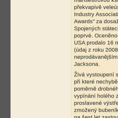
překvapivě veleú
Industry Associa
Awards" za dosaž
Spojených státec
poprvé. Oceněno b
USA prodalo 16 m
(údaj z roku 200
neprodávanějším 
Jacksona.
Živá vystoupení 
při které nechybě
poměrně drobnéh
vypínání holého 
proslavené výstř
zmožený bubeník 
na šest let zasto