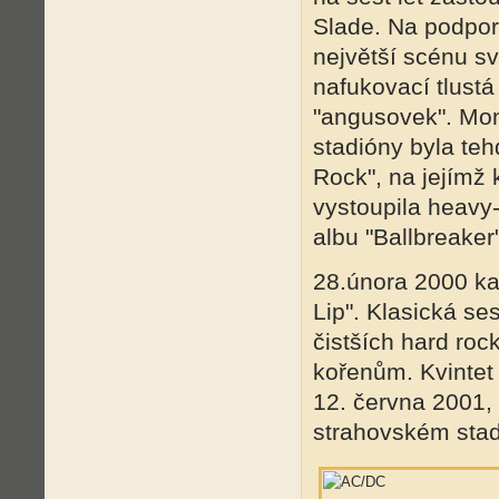
Slade. Na podpor
největší scénu sv
nafukovací tlustá
"angusovek". Mon
stadióny byla te
Rock", na jejímž 
vystoupila heavy
albu "Ballbreaker"
28.února 2000 ka
Lip". Klasická se
čistších hard ro
kořenům. Kvintet 
12. června 2001,
strahovském stad