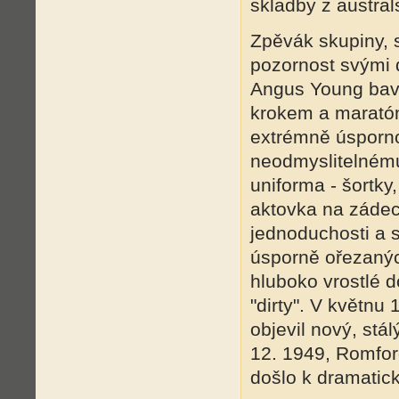
skladby z australs
Zpěvák skupiny, 
pozornost svými d
Angus Young bav
krokem a marató
extrémně úsporno
neodmyslitelnému
uniforma - šortky
aktovka na záde
jednoduchosti a s
úsporně ořezanýc
hluboko vrostlé 
"dirty". V květnu
objevil nový, stál
12. 1949, Romford
došlo k dramatick