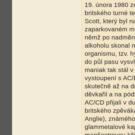
19. února 1980 
britského turné t
Scott, který byl 
zaparkovaném mo
němž po nadměrn
alkoholu skonal 
organismu, tzv. h
do půl pasu vysv
maniak tak stál v
vystoupení s AC/D
skutečně až na do
děvkařil a na pód
AC/CD přijali v 
britského zpěvák
Anglie), známého
glammetalové kap
manšestrovou kši