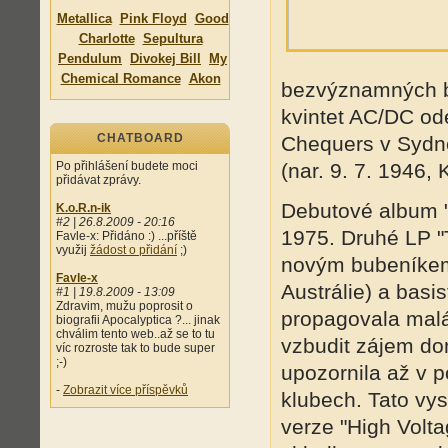
Metallica
Pink Floyd
Good
Charlotte
Sepultura
Pendulum
Divokej Bill
My
Chemical Romance
Akon
bezvýznamných bu
kvintet AC/DC od
CHATBOARD
Chequers v Sydne
Po přihlášení budete moci
(nar. 9. 7. 1946, 
přidávat zprávy.
Debutové album "
K.o.R.n-ik
#2 | 26.8.2009 - 20:16
1975. Druhé LP "T
Favle-x: Přidáno :) ...příště
využij
žádost o přidání
;)
novým bubeníkem 
Favle-x
Austrálie) a bas
#1 | 19.8.2009 - 13:09
Zdravim, mužu poprosit o
propagovala malá 
biografii Apocalyptica ?... jinak
chválim tento web..až se to tu
vzbudit zájem d
víc rozroste tak to bude super
;-)
upozornila až v p
-
Zobrazit více příspěvků
klubech. Tato vys
verze "High Volta