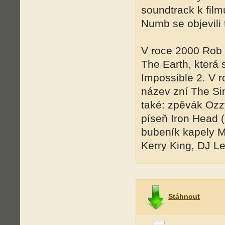
soundtrack k fil
Numb se objevili 
V roce 2000 Rob
The Earth, která 
Impossible 2. V 
název zní The Sin
také: zpěvák Oz
píseň Iron Head (
bubeník kapely M
Kerry King, DJ Le
Stáhnout