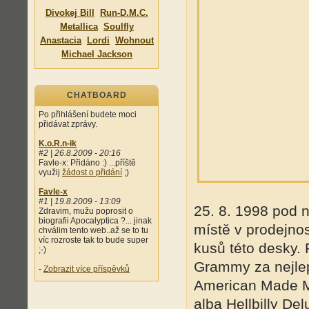
Divokej Bill
Run-D.M.C.
Metallica
Soulfly
Anastacia
Lordi
Wohnout
Michael Jackson
CHATBOARD
Po přihlášení budete moci
přidávat zprávy.
K.o.R.n-ik
#2 | 26.8.2009 - 20:16
Favle-x: Přidáno :) ...příště
využij
žádost o přidání
;)
Favle-x
#1 | 19.8.2009 - 13:09
25. 8. 1998 pod n
Zdravim, mužu poprosit o
biografii Apocalyptica ?... jinak
místě v prodejnos
chválim tento web..až se to tu
víc rozroste tak to bude super
kusů této desky.
;-)
Grammy za nejlep
-
Zobrazit více příspěvků
American Made Mus
alba Hellbilly D