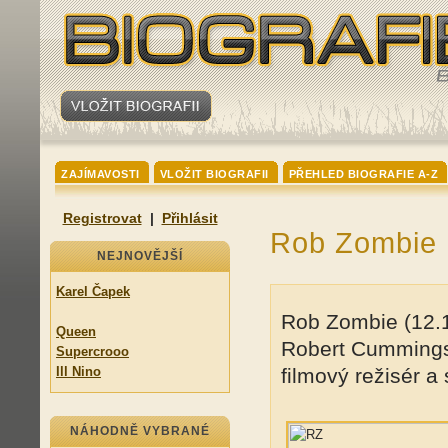
ZAJÍMAVOSTI
VLOŽIT BIOGRAFII
PŘEHLED BIOGRAFIE A-Z
Registrovat
|
Přihlásit
Rob Zombie
NEJNOVĚJŠÍ
Karel Čapek
Rob Zombie (12.1
Queen
Robert Cummings,
Supercrooo
Ill Nino
filmový režisér a 
NÁHODNĚ VYBRANÉ