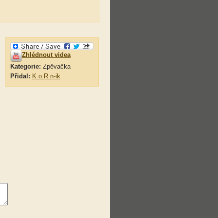
Zhlédnout videa
Kategorie:
Zpěvačka
Přidal:
K.o.R.n-ik