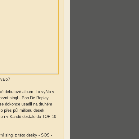
ývalo?
vé debutové album. To vyšlo v
rvní singl - Pon De Replay.
i se dokonce usadil na druhém
o přes půl milionu desek.
ce i v Kandě dostalo do TOP 10
ní singl z této desky - SOS -