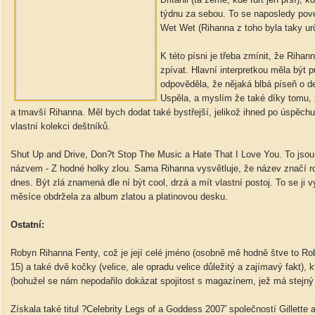
týdnu za sebou. To se naposledy pov
Wet Wet (Rihanna z toho byla taky urč
K této písni je třeba zmínit, že Riha
zpívat. Hlavní interpretkou měla být 
odpověděla, že nějaká blbá píseň o d
Uspěla, a myslím že také díky tomu, ž
a tmavší Rihanna. Měl bych dodat také bystřejší, jelikož ihned po úspěch
vlastní kolekci deštníků.
Shut Up and Drive, Don?t Stop The Music a Hate That I Love You. To jsou
názvem - Z hodné holky zlou. Sama Rihanna vysvětluje, že název značí roz
dnes. Být zlá znamená dle ní být cool, drzá a mít vlastní postoj. To se ji v
měsíce obdržela za album zlatou a platinovou desku.
Ostatní:
Robyn Rihanna Fenty, což je její celé jméno (osobně mě hodně štve to Ro
15) a také dvě kočky (velice, ale opradu velice důležitý a zajímavý fakt), 
(bohužel se nám nepodařilo dokázat spojitost s magazínem, jež má stejný
Získala také titul ?Celebrity Legs of a Goddess 2007′ společností Gillette a