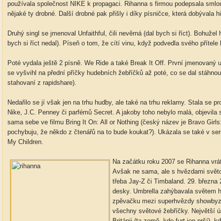
používala společnost NIKE k propagaci. Rihanna s firmou podepsala smlouv
nějaké ty drobné. Další drobné pak přišly i díky písničce, která dobývala 
Druhý singl se jmenoval Unfaithful, čili nevěrná (dal bych si říct). Bohuže
bych si říct nedal). Píseň o tom, že cítí vinu, když podvedla svého přítel
Poté vydala ještě 2 písně. We Ride a také Break It Off. První jmenovaný us
se vyšvihl na přední příčky hudebních žebříčků až poté, co se dal stáhnou
stahovaní z rapidshare).
Nedařilo se jí však jen na trhu hudby, ale také na trhu reklamy. Stala se p
Nike, J.C. Penney či parfémů Secret. A jakoby toho nebylo malá, objevila s
sama sebe ve filmu Bring It On: All or Nothing (český název je Bravo Girl
pochybuju, že někdo z čtenářů na to bude koukat?). Ukázala se také v seri
My Children.
Na začátku roku 2007 se Rihanna vrát
Avšak ne sama, ale s hvězdami světov
třeba Jay-Z či Timbaland. 29. března 
desky. Umbrella zahýbavala světem h
zpěvačku mezi superhvězdy showbyzn
všechny světové žebříčky. Největší 
Británii (ta země, kde furt jen prší), 