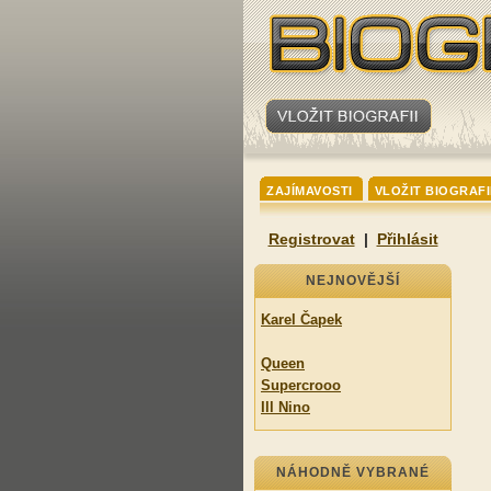
ZAJÍMAVOSTI
VLOŽIT BIOGRAFI
Registrovat
|
Přihlásit
NEJNOVĚJŠÍ
Karel Čapek
Queen
Supercrooo
Ill Nino
NÁHODNĚ VYBRANÉ