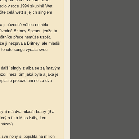
edlo v roce 1994 skupině Wet
itě celá wet) s jejich singlem
nna ji původně vůbec neměla
původně Britney Spears, jenže ta
eštníku přece nemůže uspět.
e ji nezpívala Britney, ale mladší
u tohoto songu vydala svou
 další singly z alba se zajímavým
díl mezi tím jaká byla a jaká je
yplatilo protože ani ne za dva
byn) má dva mladší bratry (9 a
kterým říká Miss Kitty, Leo
 název).
 své nohy si pojistila na milion