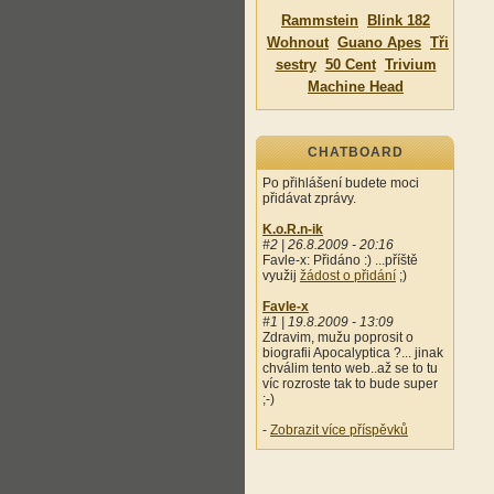
Rammstein
Blink 182
Wohnout
Guano Apes
Tři
sestry
50 Cent
Trivium
Machine Head
CHATBOARD
Po přihlášení budete moci
přidávat zprávy.
K.o.R.n-ik
#2 | 26.8.2009 - 20:16
Favle-x: Přidáno :) ...příště
využij
žádost o přidání
;)
Favle-x
#1 | 19.8.2009 - 13:09
Zdravim, mužu poprosit o
biografii Apocalyptica ?... jinak
chválim tento web..až se to tu
víc rozroste tak to bude super
;-)
-
Zobrazit více příspěvků