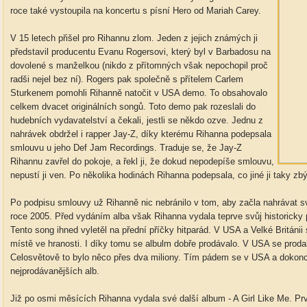
roce také vystoupila na koncertu s písní Hero od Mariah Carey.
V 15 letech přišel pro Rihannu zlom. Jeden z jejich známých ji
představil producentu Evanu Rogersovi, který byl v Barbadosu na
dovolené s manželkou (nikdo z přítomných však nepochopil proč
radši nejel bez ní). Rogers pak společně s přítelem Carlem
Sturkenem pomohli Rihanně natočit v USA demo. To obsahovalo
celkem dvacet originálních songů. Toto demo pak rozeslali do
hudebních vydavatelství a čekali, jestli se někdo ozve. Jednu z
nahrávek obdržel i rapper Jay-Z, díky kterému Rihanna podepsala
smlouvu u jeho Def Jam Recordings. Traduje se, že Jay-Z
Rihannu zavřel do pokoje, a řekl ji, že dokud nepodepíše smlouvu,
nepustí ji ven. Po několika hodinách Rihanna podepsala, co jiné ji taky zb
Po podpisu smlouvy už Rihanně nic nebránilo v tom, aby začla nahrávat s
roce 2005. Před vydáním alba však Rihanna vydala teprve svůj historicky p
Tento song ihned vyletěl na přední příčky hitparád. V USA a Velké Británi
místě ve hranosti. I díky tomu se albulm dobře prodávalo. V USA se prodal
Celosvětově to bylo něco přes dva miliony. Tím pádem se v USA a dokon
nejprodávanějších alb.
Již po osmi měsících Rihanna vydala své další album - A Girl Like Me. Prv