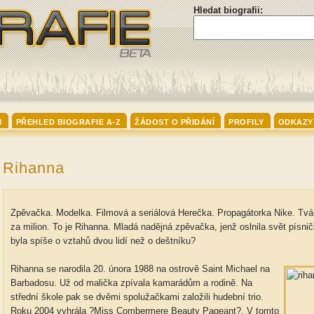
Hledat biografii:
I
PŘEHLED BIOGRAFIE A-Z
ŽÁDOST O PŘIDÁNÍ
PROFILY
ODKAZY
Rihanna
Zpěvačka. Modelka. Filmová a seriálová Herečka. Propagátorka Nike. Tvář
za milion. To je Rihanna. Mladá nadějná zpěvačka, jenž oslnila svět písnič
byla spíše o vztahů dvou lidí než o deštníku?
Rihanna se narodila 20. února 1988 na ostrově Saint Michael na
Barbadosu. Už od malička zpívala kamarádům a rodině. Na
střední škole pak se dvěmi spolužačkami založili hudební trio.
Roku 2004 vyhrála ?Miss Combermere Beauty Pageant?. V tomto