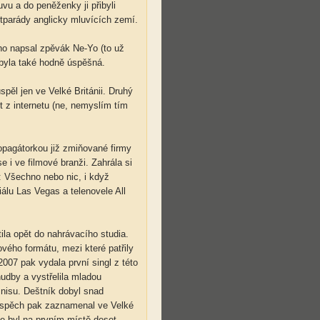
u a do peněženky ji přibyli
hitparády anglicky mluvících zemí.
l ho napsal zpěvák Ne-Yo (to už
e byla také hodně úspěšná.
pěl jen ve Velké Británii. Druhý
t z internetu (ne, nemyslím tím
ropagátorkou již zmiňované firmy
e i ve filmové branži. Zahrála si
s: Všechno nebo nic, i když
álu Las Vegas a telenovele All
ila opět do nahrávacího studia.
ého formátu, mezi které patřily
2007 pak vydala první singl z této
udby a vystřelila mladou
isu. Deštník dobyl snad
úspěch pak zaznamenal ve Velké
kde byl na prvním místě deset